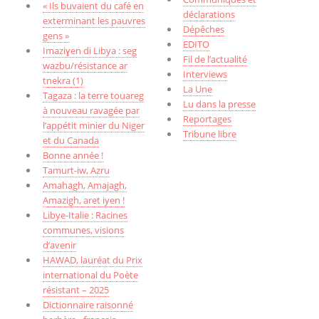
« Ils buvaient du café en
déclarations
exterminant les pauvres
Dépêches
gens »
EDITO
Imaziɣen di Libya : seg
Fil de l’actualité
wazbu/résistance ar
Interviews
tnekra (1)
La Une
Tagaza : la terre touareg
Lu dans la presse
à nouveau ravagée par
Reportages
l’appétit minier du Niger
Tribune libre
et du Canada
Bonne année !
Tamurt-iw, Aẓru
Amahagh, Amajagh,
Amazigh, aret iyen !
Libye-Italie : Racines
communes, visions
d’avenir
HAWAD, lauréat du Prix
international du Poète
résistant – 2025
Dictionnaire raisonné