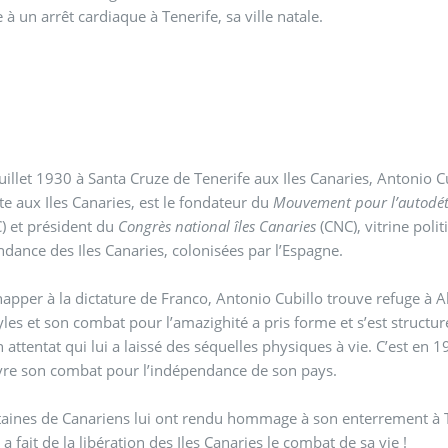
e à un arrêt cardiaque à Tenerife, sa ville natale.
juillet 1930 à Santa Cruze de Tenerife aux Iles Canaries, Antonio Cub
te aux Iles Canaries, est le fondateur du
Mouvement pour l’autodéte
) et président du
Congrès national îles Canaries
(CNC), vitrine poli
ndance des Iles Canaries, colonisées par l’Espagne.
apper à la dictature de Franco, Antonio Cubillo trouve refuge à Alg
les et son combat pour l’amazighité a pris forme et s’est structur
n attentat qui lui a laissé des séquelles physiques à vie. C’est en 
vre son combat pour l’indépendance de son pays.
aines de Canariens lui ont rendu hommage à son enterrement à T
 a fait de la libération des Iles Canaries le combat de sa vie !