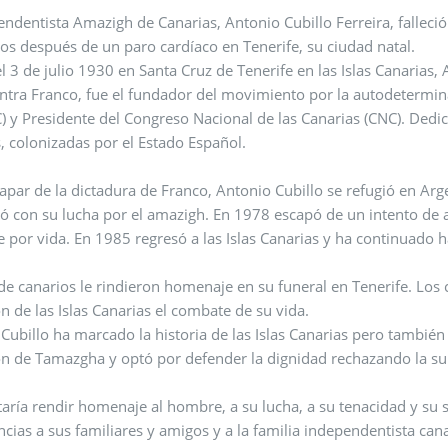
os después de un paro cardíaco en Tenerife, su ciudad natal.
l 3 de julio 1930 en Santa Cruz de Tenerife en las Islas Canarias, 
ntra Franco, fue el fundador del movimiento por la autodetermin
 y Presidente del Congreso Nacional de las Canarias (CNC). Dedicó
, colonizadas por el Estado Español.
apar de la dictadura de Franco, Antonio Cubillo se refugió en Argel
zó con su lucha por el amazigh. En 1978 escapó de un intento de 
de por vida. En 1985 regresó a las Islas Canarias y ha continuado h
de canarios le rindieron homenaje en su funeral en Tenerife. Los 
liberación de las Islas Canarias el combate de su vida.
Cubillo ha marcado la historia de las Islas Canarias pero tambié
ón de Tamazgha y optó por defender la dignidad rechazando la su
aría rendir homenaje al hombre, a su lucha, a su tenacidad y su sa
cias a sus familiares y amigos y a la familia independentista can