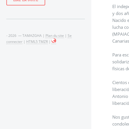
LIRE LA SUITE
El independentista Amazigh de Canarias, Antonio Cubillo Ferreira, falleció el pasado lunes 10 de diciembre a la edad de ochenta
y dos añ
Nacido e
lucha co
(MPAIAC)
- 2026 — TAMAZGHA |
Plan du site
|
Se
Canarias
connecter
|
HTML5 TMZR
|
Para esc
solidari
físicas 
Cientos 
Antonio 
liberaci
Nos gust
condolen