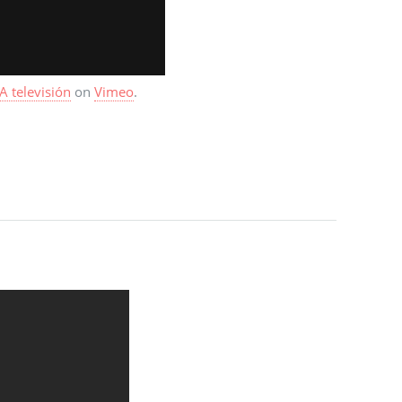
A televisión
on
Vimeo
.