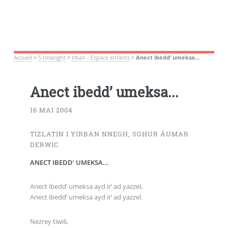
Accueil
>
S tmazight
>
Irban - Espace enfants
>
Anect ibedd’ umeksa...
Anect ibedd’ umeksa...
16 MAI 2004
TIZLATIN I YIRBAN NNEGH, SGHUR ÂUMAR
DERWIC
ANECT IBEDD’ UMEKSA...
Anect ibedd’ umeksa ayd ir’ ad yazzel,
Anect ibedd’ umeksa ayd ir’ ad yazzel.
Nezrey tiwili,