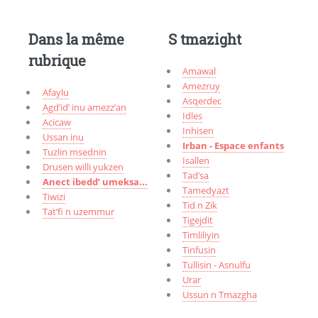
Dans la même
S tmazight
rubrique
Amawal
Amezruy
Afaylu
Asqerdec
Agd’id’ inu amezz’an
Idles
Acicaw
Inhisen
Ussan inu
Irban - Espace enfants
Tuzlin msednin
Isallen
Drusen willi yukzen
Tad’sa
Anect ibedd’ umeksa...
Tamedyazt
Tiwizi
Tid n Zik
Tat’fi n uzemmur
Tigejdit
Timliliyin
Tinfusin
Tullisin - Asnulfu
Urar
Ussun n Tmazgha