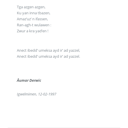
Tga azgen azgen,
Ku yan inna tbazen,
Amaz’uz’ n ifassen,
Ran-agh-t wulawen :
Zwur a kra yad’en !
Anect ibedd’ umeksa ayd ir’ ad yazzel,
Anect ibedd’ umeksa ayd ir’ ad yazzel.
Âumar Derwic
Igwelmimen, 12-02-1997