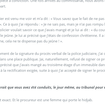
èce à conviction. Une fois arrivés au commissariat, nous avons 
part.
ier est venu me voir et m’a dit : « Vous savez que le fait de ne pas
 ». Ce à quoi j’ai répondu : « Je ne sais pas, mais je n’ai pas romp
icier voulait savoir ce que j’avais mangé et je lui ai dit : « du cous
le jeûne. Je lui ai précisé que j’étais de confession chrétienne. Il a
ne, cela ne te dispense pas du jeûne ! ».
ment de la signature du procès verbal de la police judiciaire, j’ai 
ns une place publique. Jai, naturellement, refusé de signer ce pro
 précisé que j’avais mangé au troisième étage d’un immeuble dans le
à la rectification exigée, suite à quoi j’ai accepté de signer le proc
Il semblerait que vous avez été cond
st exact. Et le procureur est une femme qui porte le hidjab.