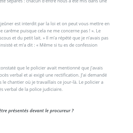
été séparés : chacun d’entre nous a été mis dans une
 jeûner est interdit par la loi et on peut vous mettre en
u le carême puisque cela ne me concerne pas ! ». Le
cous et du petit lait. » Il m’a répété que je n’avais pas
 insisté et m’a dit : « Même si tu es de confession
constaté que le policier avait mentionné que j’avais
cès verbal et ai exigé une rectification. J’ai demandé
 chantier où je travaillais ce jour-là. Le policier a
ès verbal de la police judiciaire.
uits, le jour même, au tribunal pour être présentés devant le procureur ?