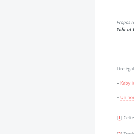
Propos r
Yidir at
Lire éga
–
Kabyli
–
Un non
[
1
]
Cette
[
2
]
Tradu