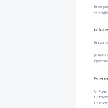
Je ne pense pas que les loi
une égli
Le tribu
Je suis 
Je tiens
égalemen
Votre de
Ur ttsem
Ur ttsem
Ur ttsem