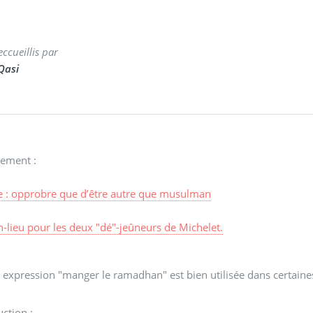
eccueillis par
 Qasi
lement :
e : opprobre que d’être autre que musulman
-lieu pour les deux "dé"-jeûneurs de Michelet.
 expression "manger le ramadhan" est bien utilisée dans certaines
ction :