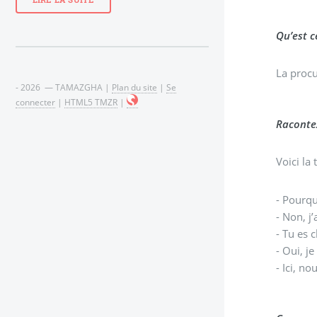
LIRE LA SUITE
Qu’est c
La procu
- 2026 — TAMAZGHA |
Plan du site
|
Se
connecter
|
HTML5 TMZR
|
Racontez
Voici la
- Pourq
- Non, j
- 
- Oui, je
- Ici, n