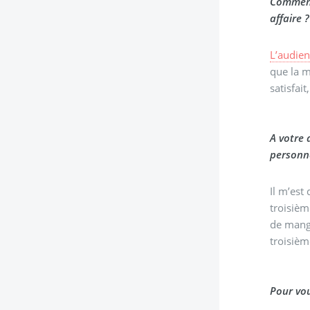
Comment
affaire ?
L’audie
que la m
satisfait
A votre 
personne
Il m’est
troisièm
de mange
troisièm
Pour vou