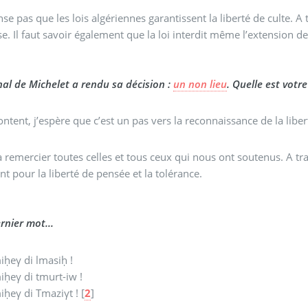
s algériennes garantissent la liberté de culte. A titre d’exemple, à Michelet on ne peut même pas avoir
se. Il faut savoir également que la loi interdit même l’extension d
nal de Michelet a rendu sa décision :
un non lieu
. Quelle est votr
content, j’espère que c’est un pas vers la reconnaissance de la liber
 à remercier toutes celles et tous ceux qui nous ont soutenus. A tra
t pour la liberté de pensée et la tolérance.
rnier mot...
iḥeγ di lmasiḥ !
iḥeγ di tmurt-iw !
iḥeγ di Tmaziγt !
[
2
]