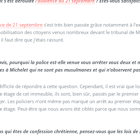
 s’est déroulée
l’audience du 21 septembre
? Êtes-vous satisfait
nce de 21 septembre
s’est très bien passée grâce notamment à l’exce
obilisation des citoyens venus nombreux devant le tribunal de Mich
, il faut dire que j’étais rassuré.
avis, pourquoi la police est-elle venue vous arrêter vous deux et 
s à Michelet qui ne sont pas musulmanes et qui n’observent pas 
 difficile de répondre à cette question. Cependant, il est vrai que 
e étage de cet immeuble, ils sont, bien sûr, passés par le premier 
r. Les policiers n’ont même pas marqué un arrêt au premier éta
e étage. Peut-être que nous avons été ciblés parce que nous so
s qui êtes de confession chrétienne, pensez-vous que les lois de l’