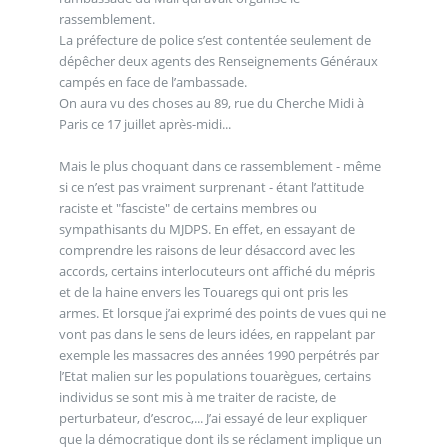
rassemblement.
La préfecture de police s’est contentée seulement de
dépêcher deux agents des Renseignements Généraux
campés en face de l’ambassade.
On aura vu des choses au 89, rue du Cherche Midi à
Paris ce 17 juillet après-midi...
Mais le plus choquant dans ce rassemblement - même
si ce n’est pas vraiment surprenant - étant l’attitude
raciste et "fasciste" de certains membres ou
sympathisants du MJDPS. En effet, en essayant de
comprendre les raisons de leur désaccord avec les
accords, certains interlocuteurs ont affiché du mépris
et de la haine envers les Touaregs qui ont pris les
armes. Et lorsque j’ai exprimé des points de vues qui ne
vont pas dans le sens de leurs idées, en rappelant par
exemple les massacres des années 1990 perpétrés par
l’Etat malien sur les populations touarègues, certains
individus se sont mis à me traiter de raciste, de
perturbateur, d’escroc,... J’ai essayé de leur expliquer
que la démocratique dont ils se réclament implique un