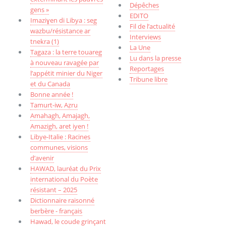
Dépêches
gens »
EDITO
Imaziɣen di Libya : seg
Fil de l’actualité
wazbu/résistance ar
Interviews
tnekra (1)
La Une
Tagaza : la terre touareg
Lu dans la presse
à nouveau ravagée par
Reportages
l’appétit minier du Niger
Tribune libre
et du Canada
Bonne année !
Tamurt-iw, Aẓru
Amahagh, Amajagh,
Amazigh, aret iyen !
Libye-Italie : Racines
communes, visions
d’avenir
HAWAD, lauréat du Prix
international du Poète
résistant – 2025
Dictionnaire raisonné
berbère - français
Hawad, le coude grinçant