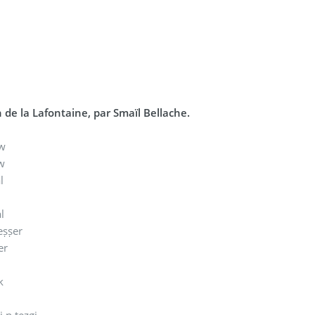
 de la Lafontaine, par Smaïl Bellache.
iw
iw
l
l
eṣṣer
er
ik