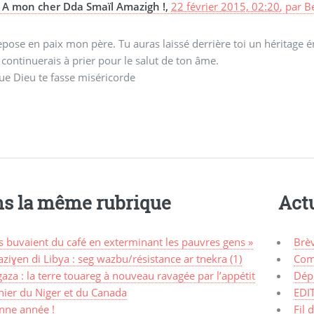
A mon cher Dda Smaïl Amazigh !,
22 février 2015, 02:20
,
par
Be
pose en paix mon père. Tu auras laissé derrière toi un héritage é
 continuerais à prier pour le salut de ton âme.
ue Dieu te fasse miséricorde
s la même rubrique
Actu
ls buvaient du café en exterminant les pauvres gens »
Brè
ziɣen di Libya : seg wazbu/résistance ar tnekra (1)
Com
aza : la terre touareg à nouveau ravagée par l’appétit
Dép
nier du Niger et du Canada
EDI
nne année !
Fil 