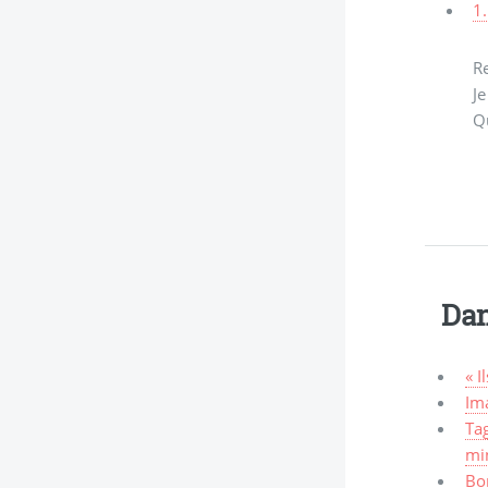
1.
Re
Je
Q
Dan
« I
Ima
Tag
mi
Bo