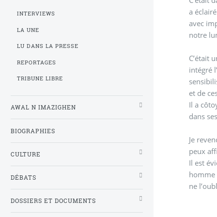
a éclair
INTERVIEWS
avec imp
LA UNE
notre lu
LU DANS LA PRESSE
C’était 
REPORTAGES
intégré l’Académie berbère quelque
TRIBUNE LIBRE
sensibil
et de ce
Il a côt
AWAL N IMAZIGHEN
dans ses
BIOGRAPHIES
Je reven
peux aff
CULTURE
Il est é
homme qui alliait l’amour sincère de sa culture à la défen
DÉBATS
ne l’oub
DOSSIERS ET DOCUMENTS