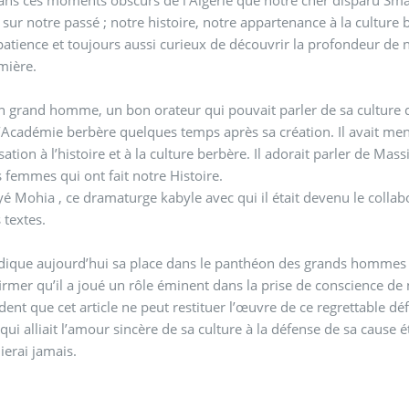
é sur notre passé ; notre histoire, notre appartenance à la culture 
atience et toujours aussi curieux de découvrir la profondeur de notre
mière.
un grand homme, un bon orateur qui pouvait parler de sa culture de
s temps après sa création. Il avait mené alors des actions de communication, de
isation à l’histoire et à la culture berbère. Il adorait parler de M
s femmes qui ont fait notre Histoire.
oyé Mohia , ce dramaturge kabyle avec qui il était devenu le collabo
 textes.
dique aujourd’hui sa place dans le panthéon des grands hommes qui
irmer qu’il a joué un rôle éminent dans la prise de conscience de
vident que cet article ne peut restituer l’œuvre de ce regrettable d
se de sa cause était un modèle pour toute notre génération. Et ça, je
lierai jamais.