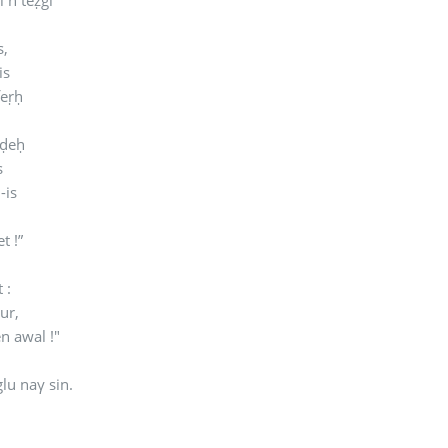
i n teẓgi
s,
is
feṛḥ
cḍeḥ
s
-is
t !”
t :
dur,
en awal !"
lu naγ sin.