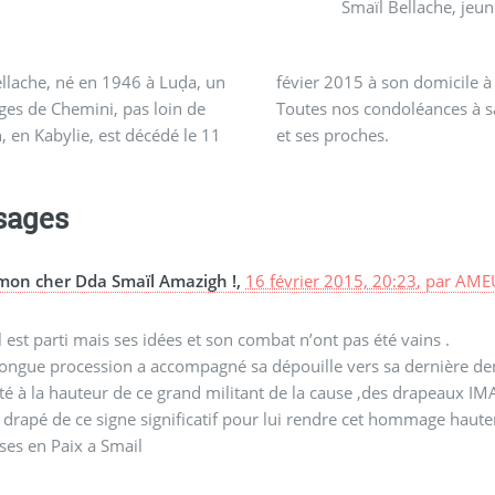
Smaïl Bellache, jeu
llache, né en 1946 à Luḍa, un
févier 2015 à son domicile à
ages de Chemini, pas loin de
Toutes nos condoléances à s
h, en Kabylie, est décédé le 11
et ses proches.
sages
mon cher Dda Smaïl Amazigh !,
16 février 2015, 20:23
,
par
AMEU
 est parti mais ses idées et son combat n’ont pas été vains .
ongue procession a accompagné sa dépouille vers sa dernière dem
té à la hauteur de ce grand militant de la cause ,des drapeaux IM
 drapé de ce signe significatif pour lui rendre cet hommage haut
es en Paix a Smail