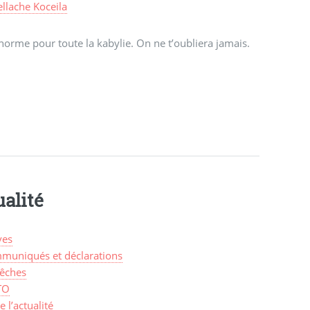
llache Koceila
norme pour toute la kabylie. On ne t’oubliera jamais.
alité
ves
muniqués et déclarations
êches
TO
de l’actualité