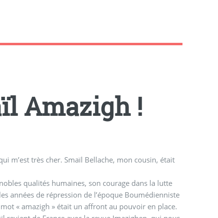
ïl Amazigh !
Bellache, mon cousin, était
 nobles qualités humaines, son courage dans la lutte
e mot « amazigh » était un affront au pouvoir en place.
ïl revient de France avec la revue Imazighen, qui nous