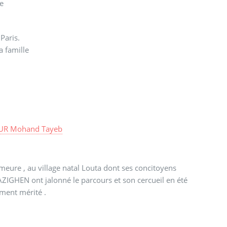
ne
 Paris.
a famille
R Mohand Tayeb
eure , au village natal Louta dont ses concitoyens
AZIGHEN ont jalonné le parcours et son cercueil en été
ement mérité .