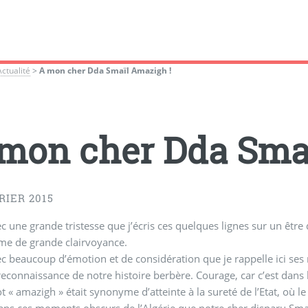
Actualité
>
A mon cher Dda Smaïl Amazigh !
mon cher Dda Sma
RIER 2015
une grande tristesse que j’écris ces quelques lignes sur un être qui m’est très cher. Smaïl 
e de grande clairvoyance.
ec beaucoup d’émotion et de considération que je rappelle ici ses
t « amazigh » était synonyme d’atteinte à la sureté de l’Etat, où l
dans ces moments obscurs de l’Algérie que notre cher disparu Sma