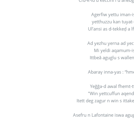
Cfu-k-id d keččini i d anebg
Agerfiw yettu iman-i
yetthuzzu kan tuyat-
Ul’ansi as d-tekkeḍ a l
Ad yezhu yerna ad ye
Mi yeldi aqamum-i
Ittbeâ aguglu s wallen
Abaraγ inna-yas : “hme
Yeğğa-d awal fhemt-t
"Win yettcuffun aqen
Itett deg zagur n win s ittak
Asefru n Lafontaine iswa agug