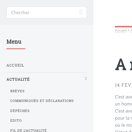
Accueil
>
Menu
A 
ACCUEIL
ACTUALITÉ
14 FÉV
BRÈVES
C’est avec 
COMMUNIQUÉS ET DÉCLARATIONS
un homm
C’est av
DÉPÊCHES
pour la reconnaissance de notre histoire berbère. Courage, car c’est dans les années de répression de l’époque Boumédienniste
EDITO
où le mo
FIL DE L’ACTUALITÉ
C’était 