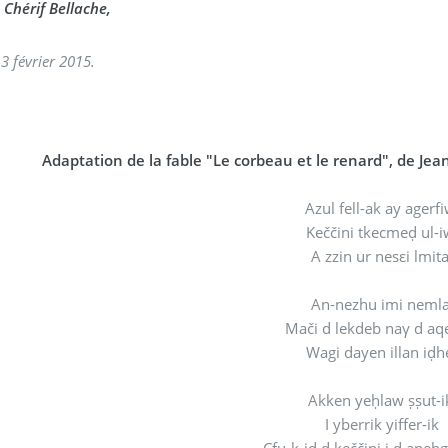
Chérif Bellache,
13 février 2015.
Adaptation de la fable "Le corbeau et le renard", de Jean
Azul fell-ak ay agerf
Keččini tkecmeḍ ul-
A zzin ur nesεi lmita
An-nezhu imi nemla
Mači d lekdeb naγ d aq
Wagi dayen illan iḍh
Akken yeḥlaw ṣṣut-
I yberrik yiffer-ik