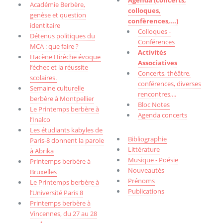
Agenda (concerts,
Académie Berbère,
colloques,
genèse et question
confèrences,...)
identitaire
Colloques -
Détenus politiques du
Conférences
MCA : que faire ?
Activités
Hacène Hirèche évoque
Associatives
l’échec et la réussite
Concerts, théâtre,
scolaires.
conférences, diverses
Semaine culturelle
rencontres,...
berbère à Montpellier
Bloc Notes
Le Printemps berbère à
Agenda concerts
l’Inalco
Les étudiants kabyles de
Bibliographie
Paris-8 donnent la parole
Littérature
à Abrika
Musique - Poésie
Printemps berbère à
Nouveautés
Bruxelles
Prénoms
Le Printemps berbère à
Publications
l’Université Paris 8
Printemps berbère à
Vincennes, du 27 au 28