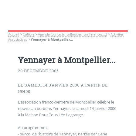
Accueil
>
Culture
>
Agenda (concerts, colloques, confèrences,...)
>
Activités
Associatives
>
Yennayer à Montpellier...
Yennayer à Montpellier...
20 DÉCEMBRE 2005
LE SAMEDI 14 JANVIER 2006 À PARTIR DE
19H00.
L’association franco-berbère de Montpellier célèbre le
nouvel an berbère, Yennayer, le samedi 14 janvier 2006
à la Maison Pour Tous Léo Lagrange.
Au programme :
- survol de l’histoire de Yennayer, narrée par Gana