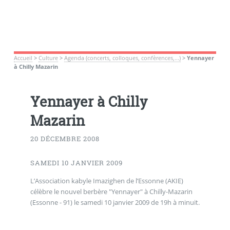
Accueil
>
Culture
>
Agenda (concerts, colloques, confèrences,...)
>
Yennayer
à Chilly Mazarin
Yennayer à Chilly
Mazarin
20 DÉCEMBRE 2008
SAMEDI 10 JANVIER 2009
L’Association kabyle Imazighen de l’Essonne (AKIE)
célèbre le nouvel berbère "Yennayer" à Chilly-Mazarin
(Essonne - 91) le samedi 10 janvier 2009 de 19h à minuit.