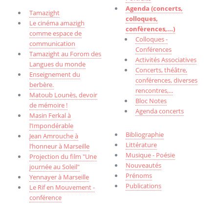
Agenda (concerts,
Tamazight
colloques,
Le cinéma amazigh
confèrences,...)
comme espace de
Colloques -
communication
Conférences
Tamazight au Forom des
Activités Associatives
Langues du monde
Concerts, théâtre,
Enseignement du
conférences, diverses
berbère.
rencontres,...
Matoub Lounès, devoir
Bloc Notes
de mémoire !
Agenda concerts
Masin Ferkal à
l’Impondérable
Bibliographie
Jean Amrouche à
Littérature
l’honneur à Marseille
Musique - Poésie
Projection du film "Une
Nouveautés
journée au Soleil"
Prénoms
Yennayer à Marseille
Publications
Le Rif en Mouvement -
conférence