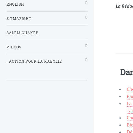
ENGLISH
La Rédac
S TMAZIGHT
SALEM CHAKER
VIDÉOS
_ACTION POUR LA KABYLIE
Dan
Ché
Pau
La 
Ta
Che
Bi
Dét