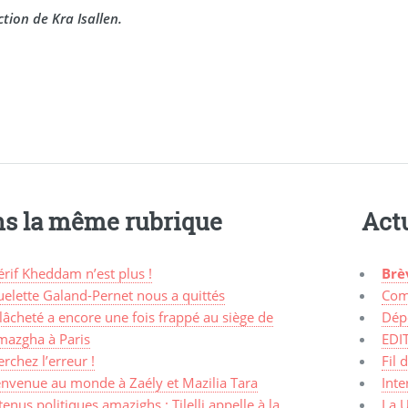
tion de Kra Isallen.
s la même rubrique
Actu
rif Kheddam n’est plus !
Brè
elette Galand-Pernet nous a quittés
Com
lâcheté a encore une fois frappé au siège de
Dép
mazgha à Paris
EDI
rchez l’erreur !
Fil 
envenue au monde à Zaély et Mazilia Tara
Inte
enus politiques amazighs : Tilelli appelle à la
La 