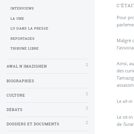
C’ÉTAI
INTERVIEWS
Pour pro
LA UNE
parlemen
LU DANS LA PRESSE
REPORTAGES
Malgré q
l’associ
TRIBUNE LIBRE
Ainsi, a
AWAL N IMAZIGHEN
des curi
Tamazigh
BIOGRAPHIES
assassin
CULTURE
Le
sit-in
DÉBATS
Le sit-i
de
Turart
DOSSIERS ET DOCUMENTS