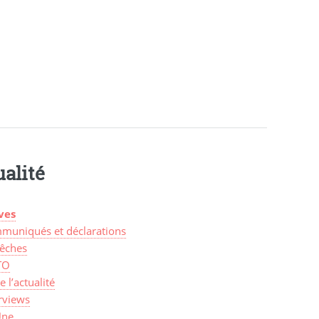
alité
ves
muniqués et déclarations
êches
TO
de l’actualité
rviews
Une