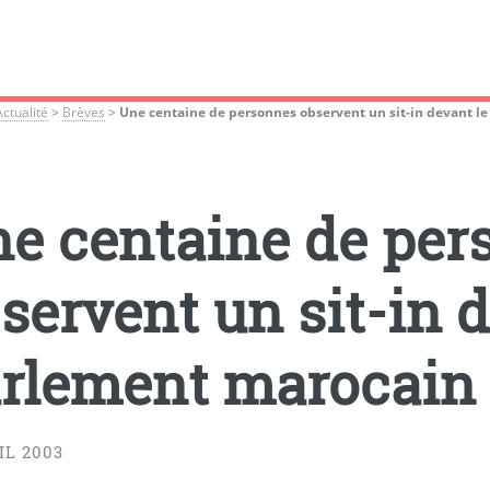
Actualité
>
Brèves
>
Une centaine de personnes observent un sit-in devant l
e centaine de per
servent un sit-in d
rlement marocain
IL 2003