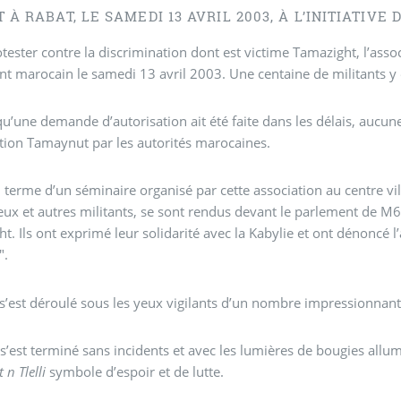
T À RABAT, LE SAMEDI 13 AVRIL 2003, À L’INITIATIVE
tester contre la discrimination dont est victime Tamazight, l’as
t marocain le samedi 13 avril 2003. Une centaine de militants y 
u’une demande d’autorisation ait été faite dans les délais, auc
ation Tamaynut par les autorités marocaines.
u terme d’un séminaire organisé par cette association au centre vil
eux et autres militants, se sont rendus devant le parlement de M6.
t. Ils ont exprimé leur solidarité avec la Kabylie et ont dénoncé l
".
s’est déroulé sous les yeux vigilants d’un nombre impressionnant
n s’est terminé sans incidents et avec les lumières de bougies al
 n Tlelli
symbole d’espoir et de lutte.