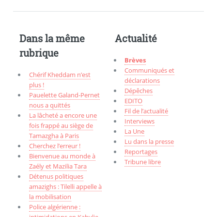
Dans la même
Actualité
rubrique
Brèves
Communiqués et
Chérif Kheddam n’est
déclarations
plus !
Dépêches
Pauelette Galand-Pernet
EDITO
nous a quittés
Fil de l’actualité
La lâcheté a encore une
Interviews
fois frappé au siège de
La Une
Tamazgha à Paris
Lu dans la presse
Cherchez l’erreur !
Reportages
Bienvenue au monde à
Tribune libre
Zaély et Mazilia Tara
Détenus politiques
amazighs : Tilelli appelle à
la mobilisation
Police algérienne :
intimidations en Kabylie