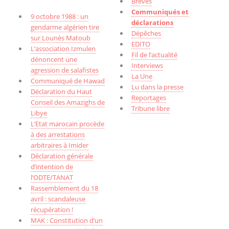
Brèves
Communiqués et
9 octobre 1988 : un
déclarations
gendarme algérien tire
Dépêches
sur Lounès Matoub
EDITO
L’association Izmulen
Fil de l’actualité
dénoncent une
Interviews
agression de salafistes
La Une
Communiqué de Hawad
Lu dans la presse
Déclaration du Haut
Reportages
Conseil des Amazighs de
Tribune libre
Libye
L’Etat marocain procède
à des arrestations
arbitraires à Imider
Déclaration générale
d’intention de
l’ODTE/TANAT
Rassemblement du 18
avril : scandaleuse
récupération !
MAK : Constitution d’un