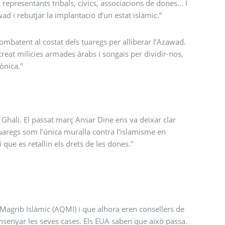
 representants tribals, cívics, associacions de dones... I
wad i rebutjar la implantació d’un estat islàmic."
ombatent al costat dels tuaregs per alliberar l’Azawad.
eat milícies armades àrabs i songais per dividir-nos,
ònica."
Ag Ghali. El passat març Ansar Dine ens va deixar clar
tuaregs som l’única muralla contra l’islamisme en
que es retallin els drets de les dones."
 Magrib Islàmic (AQMI) i que alhora eren consellers de
senyar les seves cases. Els EUA saben que això passa.