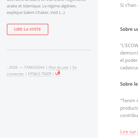
Si s’han
arabe et islamique. Le régime algérien,
explique Salem Chaker, s’est (…)
Sobre un
LIRE LA SUITE
"L’ECOWA
democràc
el poder
cadascu
- 2026 — TAMAZGHA |
Plan du site
|
Se
connecter
|
HTML5 TMZR
|
Sobre l
"Tenim r
producto
contribu
Lire sur