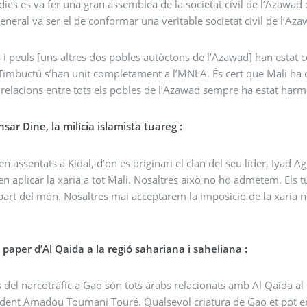
 dies es va fer una gran assemblea de la societat civil de l’Azawad :
general va ser el de conformar una veritable societat civil de l’Aza
 i peuls [uns altres dos pobles autòctons de l’Azawad] han estat c
Timbuctú s’han unit completament a l’MNLA. És cert que Mali ha cr
 relacions entre tots els pobles de l’Azawad sempre ha estat harm
sar Dine, la milícia islamista tuareg :
en assentats a Kidal, d’on és originari el clan del seu líder, Iyad 
en aplicar la xaria a tot Mali. Nosaltres això no ho admetem. Els 
part del món. Nosaltres mai acceptarem la imposició de la xaria ni 
 paper d’Al Qaida a la regió sahariana i saheliana :
s del narcotràfic a Gao són tots àrabs relacionats amb Al Qaida al
ident Amadou Toumani Touré. Qualsevol criatura de Gao et pot en