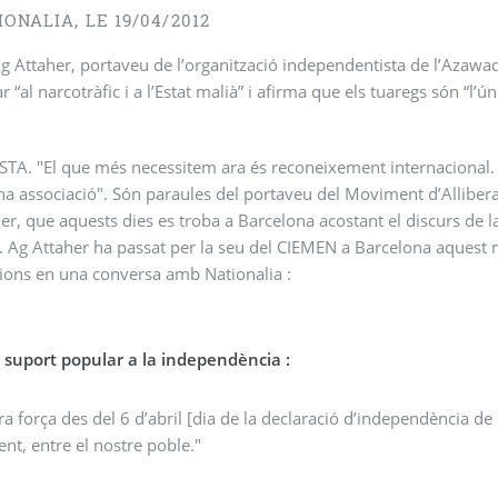
IONALIA, LE 19/04/2012
 Attaher, portaveu de l’organització independentista de l’Azawad,
r “al narcotràfic i a l’Estat malià” i afirma que els tuaregs són “l’ú
TA. "El que més necessitem ara és reconeixement internacional.
una associació". Són paraules del portaveu del Moviment d’Allib
er, que aquests dies es troba a Barcelona acostant el discurs de l
. Ag Attaher ha passat per la seu del CIEMEN a Barcelona aquest m
ions en una conversa amb Nationalia :
l suport popular a la independència :
ra força des del 6 d’abril [dia de la declaració d’independència d
ent, entre el nostre poble."