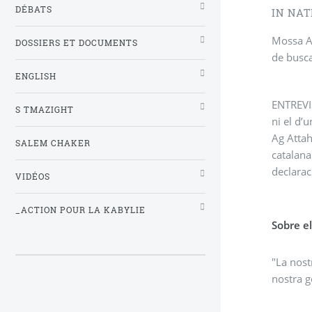
DÉBATS
IN NAT
Mossa Ag
DOSSIERS ET DOCUMENTS
de busca
ENGLISH
ENTREVIS
S TMAZIGHT
ni el d’
Ag Attah
SALEM CHAKER
catalana
declarac
VIDÉOS
_ACTION POUR LA KABYLIE
Sobre e
"La nost
nostra g