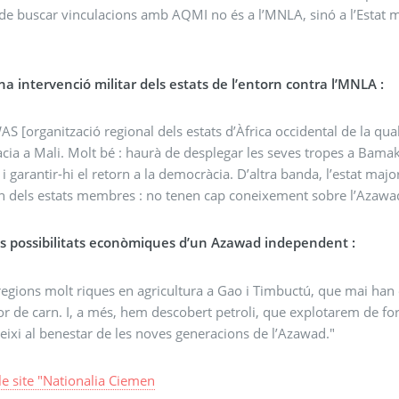
 de buscar vinculacions amb AQMI no és a l’MNLA, sinó a l’Estat mal
a intervenció militar dels estats de l’entorn contra l’MNLA :
S [organització regional dels estats d’Àfrica occidental de la qual
ia a Mali. Molt bé : haurà de desplegar les seves tropes a Bamako 
 i garantir-hi el retorn a la democràcia. D’altra banda, l’estat maj
n dels estats membres : no tenen cap coneixement sobre l’Azawa
es possibilitats econòmiques d’un Azawad independent :
egions molt riques en agricultura a Gao i Timbuctú, que mai han
r de carn. I, a més, hem descobert petroli, que explotarem de fo
eixi al benestar de les noves generacions de l’Azawad."
 le site "Nationalia Ciemen