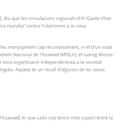
 diu que les vinculacions regionals d’Al Qaida s’han
nica muralla” contra l’islamisme a la zona.
 No menyspreem cap reconeixement, ni el d’un estat
erament Nacional de l’Azawad (MNLA), el tuareg Mossa
a seva organització independentista a la societat
igdia. Aquest és un recull d’algunes de les seves
e l’Azawad] és que cada cop tenim més suport entre la