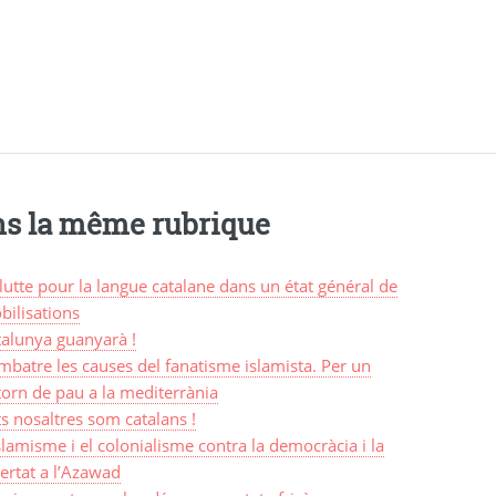
s la même rubrique
lutte pour la langue catalane dans un état général de
bilisations
talunya guanyarà !
batre les causes del fanatisme islamista. Per un
orn de pau a la mediterrània
s nosaltres som catalans !
slamisme i el colonialisme contra la democràcia i la
bertat a l’Azawad