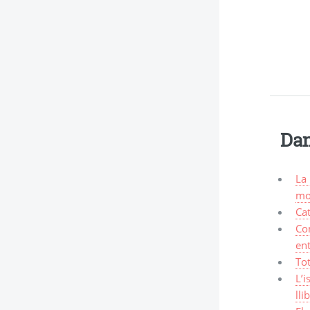
Dan
La 
mo
Ca
Com
ent
Tot
L’i
lli