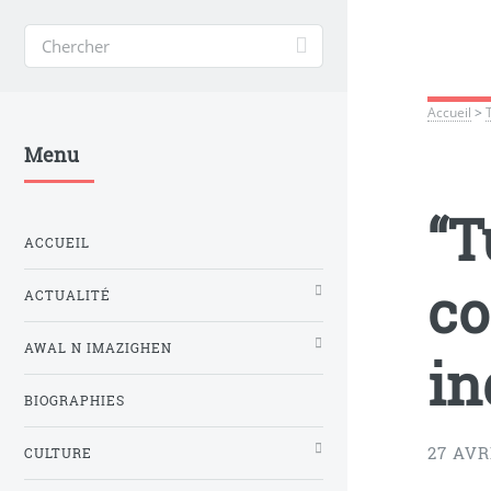
Accueil
>
Menu
“T
ACCUEIL
co
ACTUALITÉ
AWAL N IMAZIGHEN
in
BIOGRAPHIES
27 AVR
CULTURE