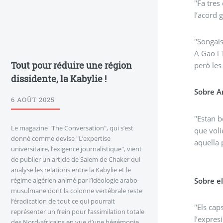
"Fa tres
l’acord 
"Songais
A Gao i 
Tout pour réduire une région
però les
dissidente, la Kabylie !
Sobre An
6 AOÛT 2025
"Estan b
Le magazine "The Conversation", qui s’est
que voli
donné comme devise "L’expertise
aquella 
universitaire, l’exigence journalistique", vient
de publier un article de Salem de Chaker qui
analyse les relations entre la Kabylie et le
Sobre el
régime algérien animé par l’idéologie arabo-
musulmane dont la colonne vertébrale reste
l’éradication de tout ce qui pourrait
"Els cap
représenter un frein pour l’assimilation totale
l’expres
des Nord-africains en vue d’une hégémonie