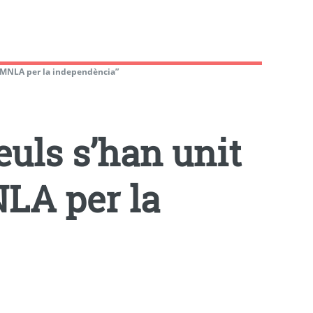
l’MNLA per la independència”
euls s’han unit
LA per la