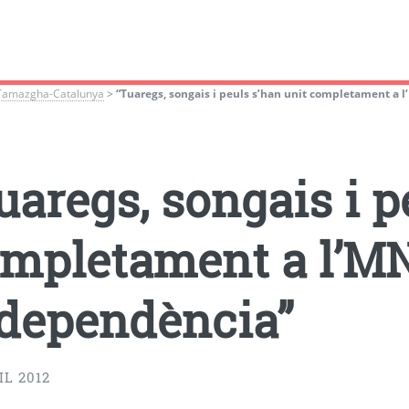
Tamazgha-Catalunya
>
“Tuaregs, songais i peuls s’han unit completament a 
uaregs, songais i p
mpletament a l’MN
dependència”
IL 2012