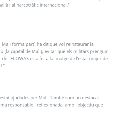
ià i al narcotràfic internacional."
 Mali forma part] ha dit que vol reinstaurar la
[la capital de Mali], evitar que els militars prenguin
or de l’ECOWAS està fet a la imatge de l’estat major de
d."
 estat ajudades per Mali. També som un destacat
rma responsable i reflexionada, amb l’objectiu que