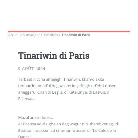
Accueil
>
S tmazight
>
Timliliyin
>
Tinariwin di Paris
Tinariwin di Paris
9 AOÛT 2004
Tarbaat n ccna amajegh, Tinariwin, kkan-d akka
timnad’in umad’al deg wasmi id yeffegh ud’ebsi nnsen
aneggaru. Cnan di Legliz, di Katalunya, di Laswis, di
Fr’ansa,...
Mazal ara teddun...
Ar Fr’ansa ad-d ughalen deg wagur n Nubembver agi id-
iteddun i wakken ad cnun sin wussan di "Le Café de la
Danse".