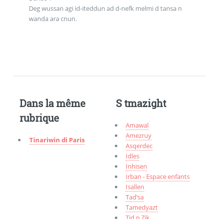
Deg wussan agi id-iteddun ad d-nefk melmi d tansa n
wanda ara cnun.
Dans la même
S tmazight
rubrique
Amawal
Amezruy
Tinariwin di Paris
Asqerdec
Idles
Inhisen
Irban - Espace enfants
Isallen
Tad’sa
Tamedyazt
Tid n Zik