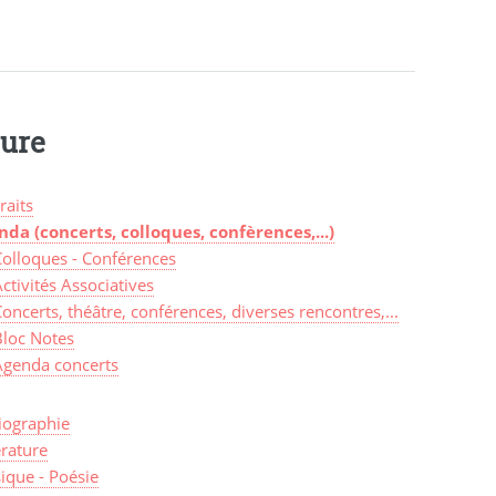
ture
raits
nda (concerts, colloques, confèrences,...)
Colloques - Conférences
ctivités Associatives
oncerts, théâtre, conférences, diverses rencontres,...
Bloc Notes
Agenda concerts
iographie
érature
ique - Poésie