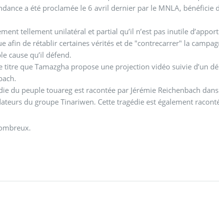
ndance a été proclamée le 6 avril dernier par le MNLA, bénéficie d
ement tellement unilatéral et partial qu’il n’est pas inutile d’app
ue afin de rétablir certaines vérités et de "contrecarrer" la camp
ble cause qu’il défend.
ce titre que Tamazgha propose une projection vidéo suivie d’un d
bach.
die du peuple touareg est racontée par Jérémie Reichenbach dans
ateurs du groupe Tinariwen. Cette tragédie est également racontée
ombreux.