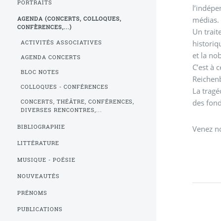
PORTRAITS
l’indépe
médias.
AGENDA (CONCERTS, COLLOQUES,
CONFÈRENCES,...)
Un trait
historiq
ACTIVITÉS ASSOCIATIVES
et la no
AGENDA CONCERTS
C’est à 
BLOC NOTES
Reichen
COLLOQUES - CONFÉRENCES
La tragé
des fond
CONCERTS, THÉÂTRE, CONFÉRENCES,
DIVERSES RENCONTRES,...
BIBLIOGRAPHIE
Venez n
LITTÉRATURE
MUSIQUE - POÉSIE
NOUVEAUTÉS
PRÉNOMS
PUBLICATIONS