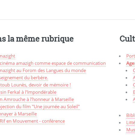
s la même rubrique
Cul
mazight
Port
 cinéma amazigh comme espace de communication
Age
mazight au Forom des Langues du monde
seignement du berbère.
A
toub Lounès, devoir de mémoire !
C
sin Ferkal à l’Impondérable
an Amrouche à l’honneur à Marseille
jection du film "Une journée au Soleil"
nnayer à Marseille
Bibl
 Rif en Mouvement - conférence
Litt
Mus