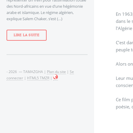
des Nord-africains en vue d’une hégémonie
arabe et islamique. Le régime algérien,
En 1963,
explique Salem Chaker, s’est (…)
dans le 
l’Algérie
LIRE LA SUITE
C’est da
peuple t
Alors on
- 2026 — TAMAZGHA |
Plan du site
|
Se
Leur mus
connecter
|
HTML5 TMZR
|
conscien
Ce film 
poésie, 