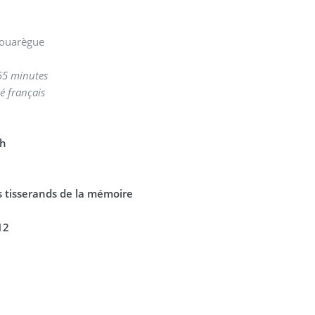
 touarègue
55 minutes
é français
ch
s tisserands de la mémoire
12