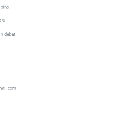
apins,
13)
un débat.
3
mail.com