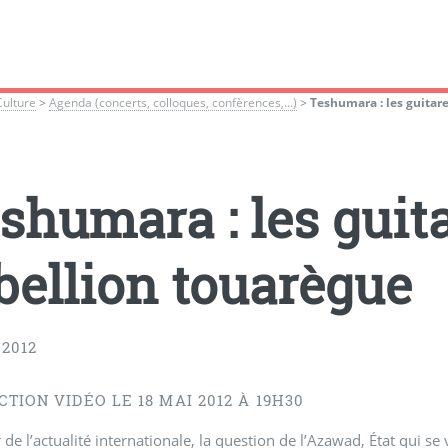
Culture
>
Agenda (concerts, colloques, confèrences,...)
>
Teshumara : les guitare
shumara : les guita
bellion touarègue
 2012
TION VIDÉO LE 18 MAI 2012 À 19H30
de l’actualité internationale, la question de l’Azawad, État qui s