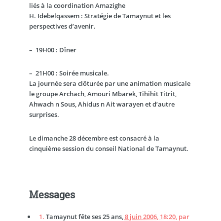
liés à la coordination Amazighe
H. Idebelqassem :
Stratégie de Tamaynut et les
perspectives d’avenir.
–
19H00 : Dîner
–
21H00 : Soirée musicale.
La journée sera clôturée par une animation musicale
le groupe Archach, Amouri Mbarek, Tihihit Titrit,
Ahwach n Sous, Ahidus n Ait warayen et d’autre
surprises.
Le dimanche 28 décembre est consacré à la
cinquième session du conseil National de Tamaynut.
Messages
1.
Tamaynut fête ses 25 ans,
8 juin 2006, 18:20
,
par