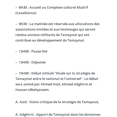
–
8H30 : Accueil au Complexe culturel Maârif
(Casablanca)
–
9H30 : La matinée est réservée aux allocutions des
associations invitées et aux hommages qui seront
rendus anciens militants de Tamaynut qui ont
contribué au développement de Tamaynut.
–
12H00 : Pause-thé
–
13H00 : Déjeuner
–
15H00 : Débat intitulé "Etude sur la stratégie de
Tamaynut entre le national et l’universel". Le débat
sera animé par Ahmed Asid, Ahmed Adghirni et
Hassan Idbelqassem.
A. Asid :
Vision critique de la stratégie de Tamaynut,
A. Adghirni :
Apport de Tamaynut dans les domaines