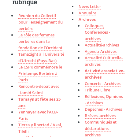
rubrique
News Letter
Annuaire
Réunion du Collectif
Archives
pour l’enseignement du
Colloques,
berbère
Conférences -
Le rôle des femmes
archives
berbères dans la
Actualité-archives
fondation de l’Occident
Agenda-Archives
Tamazight à l’Université
Actualité Culturelle-
d’Utrecht (Pays-Bas)
archives
Le CSPK commémore le
Activité associative-
Printemps Berbère à
archives
Paris
Concerts - Archives
Rencontre-débat avec
Tribune Libre
Hamid Salmi
Réflexions, Opinions
Tamaynut fête ses 25
- Archives
ans
Dépêches - Archives
Yennayer avec l’ACB-
Brèves -archives
Paris
Communiqués et
Tierra y libertad / Akal,
déclarations -
Tilelli
archives