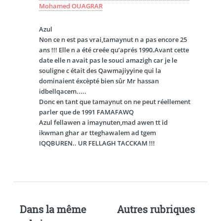
Mohamed OUAGRAR
Azul
Non ce n est pas vrai,tamaynut n a pas encore 25
ans !!! Elle n a été creée qu’aprés 1990.Avant cette
date elle n avait pas le souci amazigh car je le
souligne c était des Qawmajiyyine qui la
dominaient éxcèpté bien sûr Mr hassan
idbellqacem.....
Donc en tant que tamaynut on ne peut réellement
parler que de 1991 FAMAFAWQ
Azul fellawen a imaynuten,mad awen tt id
ikwman ghar ar tteghawalem ad tgem
IQQBUREN.. UR FELLAGH TACCKAM !!!
Dans la même
Autres rubriques