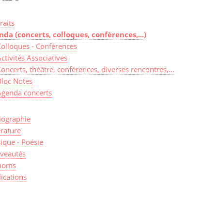
raits
nda (concerts, colloques, confèrences,...)
Colloques - Conférences
ctivités Associatives
oncerts, théâtre, conférences, diverses rencontres,...
Bloc Notes
Agenda concerts
iographie
érature
ique - Poésie
veautés
noms
ications