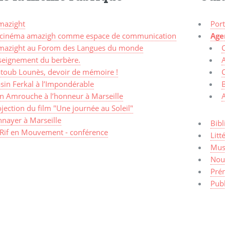
mazight
Port
 cinéma amazigh comme espace de communication
Age
mazight au Forom des Langues du monde
seignement du berbère.
A
toub Lounès, devoir de mémoire !
C
sin Ferkal à l’Impondérable
an Amrouche à l’honneur à Marseille
jection du film "Une journée au Soleil"
nnayer à Marseille
Bibl
 Rif en Mouvement - conférence
Litt
Mus
Nou
Pré
Publ