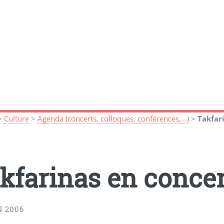
>
Culture
>
Agenda (concerts, colloques, confèrences,...)
>
Takfar
kfarinas en conce
N 2006