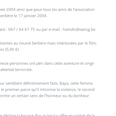
ée 2004 ainsi que pour tous les amis de l’association
berbère le 17 janvier 2004.
Nous vous prions de réserver vos places par téléphone ou fax au n° suivant : 067 / 64 67 75 ou par e-mail : hamdis@swing.be
sentes au nouvel berbère mais intéressées par le film,
os (5,00 €).
ze personnes ont péri dans cette aventure et vingt-
attentat terroriste.
eux semblent définitivement faits, Baya, cette femme
le premier parce qu’il intronise la violence, le second
bu prime un certain sens de l’honneur ou du bonheur
 décline la bourse d’or qu’on lui offre en rachat de la