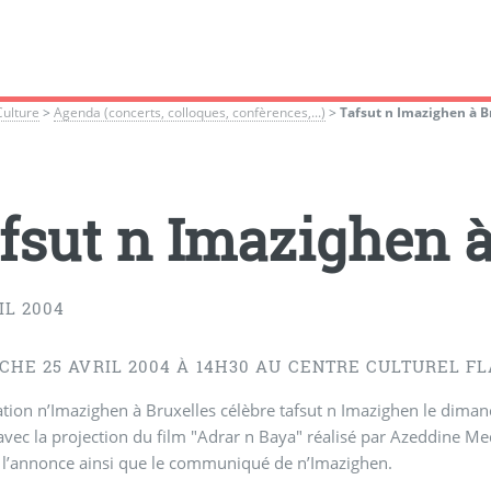
Culture
>
Agenda (concerts, colloques, confèrences,...)
>
Tafsut n Imazighen à B
fsut n Imazighen à
IL 2004
CHE 25 AVRIL 2004 À 14H30 AU CENTRE CULTUREL F
ation n’Imazighen à Bruxelles célèbre tafsut n Imazighen le dimanc
vec la projection du film "Adrar n Baya" réalisé par Azeddine M
 l’annonce ainsi que le communiqué de n’Imazighen.