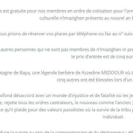
e est gratuite pour nos membres en ordre de cotisation pour l’ann
culturelle n’Imazighen présents au nouvel an 
 autres personnes qui ne sont pas membres de n’Imazighen ni pré
le prix d’entrée est de cinq eur
tagne de Baya, une légende berbère de Azzedine MEDDOUR où trei
cinq autres ont été blessées lors d’un 
ofond désaccord avec un monde d’injustice et de fatalité où les j
, rejette tous les ordres castrateurs, le nouveau comme l’ancien ; 
ce qu’il plaide pour des valeurs passéistes où la survie de la tri
individuel.
fuse la survie au prix de la compromission et du déshonneur : elle