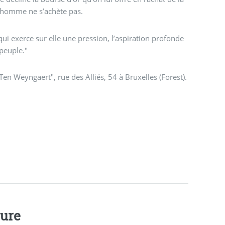
n homme ne s’achète pas.
ui exerce sur elle une pression, l’aspiration profonde
 peuple."
La suite à l’écran le dimanche 25 avril 2004 à 14 h 30 au centre culturel "Ten Weyngaert", rue des Alliés, 54 à Bruxelles (Forest).
ture