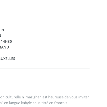
ERE
N
à 14H30
AMAND
"
BRUXELLES
n culturelle n’Imazighen est heureuse de vous inviter
" en langue kabyle sous-titré en français.