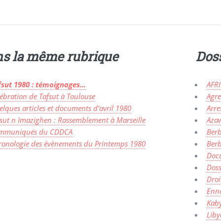
s la même rubrique
Dos
sut 1980 : témoignages...
AFR
ébration de Tafsut à Toulouse
Agre
lques articles et documents d’avril 1980
Arre
sut n Imazighen : Rassemblement à Marseille
Aza
mmuniqués du CDDCA
Berb
ronologie des évènements du Printemps 1980
Berb
Doc
Doss
Droi
Enna
Kaby
Liby