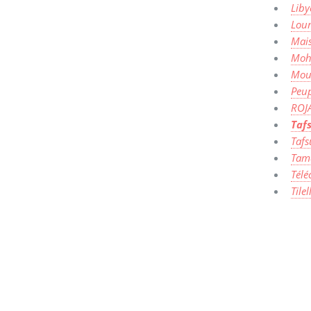
Liby
Lou
Mais
Moh
Mou
Peup
ROJ
Taf
Tafs
Tama
Tél
Tile