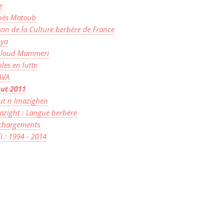
e
nès Matoub
on de la Culture berbère de France
ya
loud Mammeri
les en lutte
AVA
sut 2011
ut n Imazighen
zight : Langue berbère
échargements
lli : 1994 - 2014