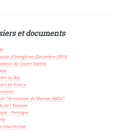
siers et documents
IN
ssion d’Imteghren (Décembre 2003)
station de Cesare Battisti
wad
ère au Bac
ère en France
uments
ier "Arrestation de Maman ABOU"
ts de l ’homme
yer - Yennayer
lie
a insurrection