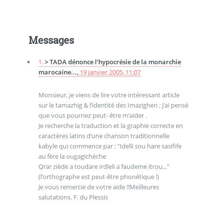
Messages
1.
> TADA dénonce l’hypocrésie de la monarchie
marocaine...,
19 janvier 2005, 11:07
Monsieur, je viens de lire votre intéressant article
sur le tamazhig & l’identité des Imazighen ; j’ai pensé
que vous pourriez peut- être m’aider .
Je recherche la traduction et la graphie correcte en
caractères latins d’une chanson traditionnelle
kabyle qui commence par : "Idelli sou hare sasifife
au fère la ougagichèche
Qrar ziède a toudare irdleli a faudeme itrou..."
(l’orthographe est peut-être phonétique !)
Je vous remercie de votre aide !!Meilleures
salutations. F. du Plessis