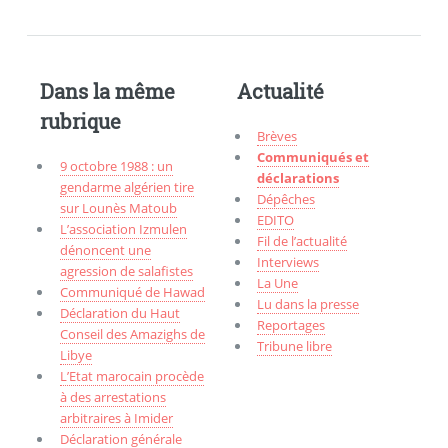
Dans la même
Actualité
rubrique
Brèves
Communiqués et
9 octobre 1988 : un
déclarations
gendarme algérien tire
Dépêches
sur Lounès Matoub
EDITO
L’association Izmulen
Fil de l’actualité
dénoncent une
Interviews
agression de salafistes
La Une
Communiqué de Hawad
Lu dans la presse
Déclaration du Haut
Reportages
Conseil des Amazighs de
Tribune libre
Libye
L’Etat marocain procède
à des arrestations
arbitraires à Imider
Déclaration générale