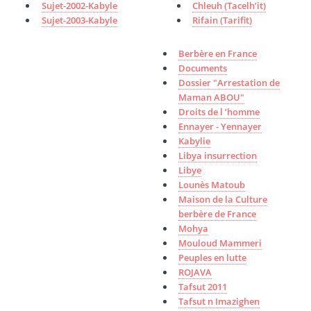
Sujet-2002-Kabyle
Chleuh (Tacelh’it)
Sujet-2003-Kabyle
Rifain (Tarifit)
Berbère en France
Documents
Dossier "Arrestation de
Maman ABOU"
Droits de l ’homme
Ennayer - Yennayer
Kabylie
Libya insurrection
Libye
Lounès Matoub
Maison de la Culture
berbère de France
Mohya
Mouloud Mammeri
Peuples en lutte
ROJAVA
Tafsut 2011
Tafsut n Imazighen