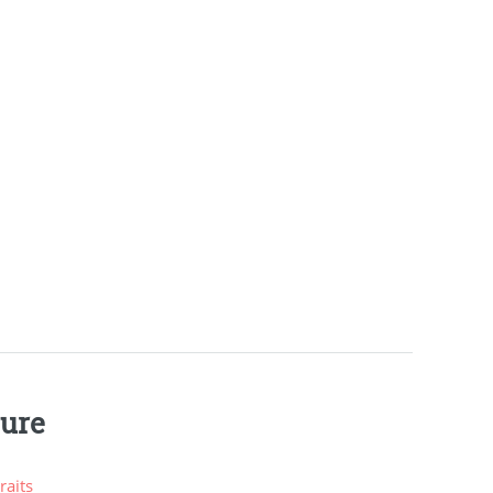
ture
raits