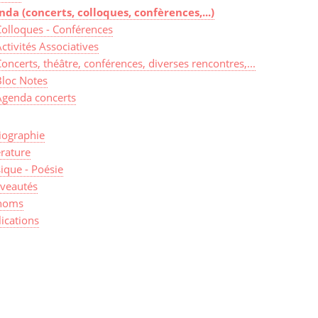
nda (concerts, colloques, confèrences,...)
Colloques - Conférences
ctivités Associatives
oncerts, théâtre, conférences, diverses rencontres,...
Bloc Notes
Agenda concerts
iographie
érature
ique - Poésie
veautés
noms
ications