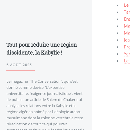
Le
Ta
En
Ma
Ma
Je
Tout pour réduire une région
Pro
dissidente, la Kabylie !
Ye
Le
6 AOÛT 2025
Le magazine "The Conversation", qui s’est
donné comme devise "L’expertise
universitaire, l’exigence journalistique", vient
de publier un article de Salem de Chaker qui
analyse les relations entre la Kabylie et le
régime algérien animé par l’idéologie arabo-
musulmane dont la colonne vertébrale reste
l’éradication de tout ce qui pourrait
représenter un frein pour l’assimilation totale