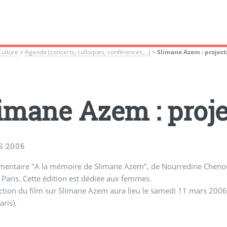
Culture
>
Agenda (concerts, colloques, confèrences,...)
>
Slimane Azem : project
imane Azem : proje
S 2006
mentaire "A la mémoire de Slimane Azem", de Nourredine Chenoud
à Paris. Cette édition est dédiée aux femmes.
ction du film sur Slimane Azem aura lieu le samedi 11 mars 2006 
ris).