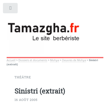
Toggle
Accueil
>
Dossiers et documents
>
Mohya
>
Oeuvres de Mohya
>
Sinistri
(extrait)
THÉÂTRE
Sinistri (extrait)
16 AOÛT 2005