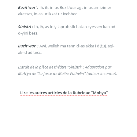
Buzit’war’ :
Ih, ih, in-as Buzit’war agi, in-as am izimer
akessas, in-as ur ikkat ur ixebbec.
Sinistri :
Ih, ih, as-iniγ laprub sik hatah : yessen kan ad
d-yini beεε.
Buzit’war’ :
Awi, welleh ma tennid’-as akka i diğuj, aql-
ak-id ad tečč.
Extrait de la pièce de théâtre "Sinistri" : Adaptation par
Muh’ya de "La farce de Maître Pathelin" (auteur inconnu).
-
Lire les autres articles de la Rubrique "Mohya"