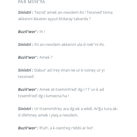
PAR MUH’YA
Sinistri :
Tezrid’ amek an-nexdem ihi ! Tessned’ tinna
akkenni ikkaten aγyul ittdaray tabarda ?
Buzit’war’ :
Ih !
Sinistri :
Ihi an-nexdem akkenni ula d nek°ni ihi.
Buzit’war’ :
Amek ?
Sinistri :
Dabur’ ad rreγ iman-iw ur k-ssineγ ur yi
tessined’.
Buzit’war’ :
Amek at-tsemmh’ed’ dg-i ? Γ ur-k ad
tssemh’ed’ dg-i lumeεna ha !
Sinistri :
Ur ttsemmih’eγ ara dg-ek a wlidi. Ar’ğu tura ak-
d sfehmeγ amek i ylaq a nexdem.
Buzit’war’ :
R’uh’, a k-isent’eq r’ebbi ar lxir’.