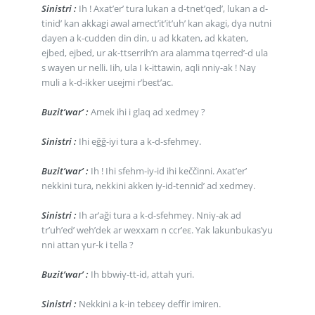
Sinistri :
Ih ! Axat’er’ tura lukan a d-tnet’qed’, lukan a d-
tinid’ kan akkagi awal amect’it’it’uh’ kan akagi, dγa nutni
dayen a k-cudden din din, u ad kkaten, ad kkaten,
ejbed, ejbed, ur ak-ttserrih’n ara alamma tqerred’-d ula
s wayen ur nelli. Iih, ula I k-ittawin, aqli nniγ-ak ! Naγ
muli a k-d-ikker uεejmi r’beεt’ac.
Buzit’war’ :
Amek ihi i glaq ad xedmeγ ?
Sinistri :
Ihi eğğ-iyi tura a k-d-sfehmeγ.
Buzit’war’ :
Ih ! Ihi sfehm-iy-id ihi keččinni. Axat’er’
nekkini tura, nekkini akken iy-id-tennid’ ad xedmeγ.
Sinistri :
Ih ar’aği tura a k-d-sfehmeγ. Nniγ-ak ad
tr’uh’ed’ weh’dek ar wexxam n ccr’eε. Yak lakunbukas’yu
nni attan γur-k i tella ?
Buzit’war’ :
Ih bbwiγ-tt-id, attah γuri.
Sinistri :
Nekkini a k-in tebεeγ deffir imiren.