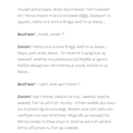
Imuqel ach’al ssaεa. Attan dγa d lweqt, r’uh’ tudeswit
eh ! Yerna imaren m’ara k-d-issiwel diğğij, Sirpeyyir’ i s-
qqaren, netta mi k-d-inna lh’aga, kečč in-as beεεε...
Buzit’war’ :
Amek, amek ??
Sinistri :
Netta mi k-d-inna lh’ağa, kečč in-as beεεε...
Daya, γurk anda, beεεε... Err iman-ik d ayagi kan ay
tessned’. Anef-as ma yehwa-yas ad ittjellib ar igenni.
Keččini akkagi kan. Mi d-int’eq ar γurek, keččini in-as
beεεε...
Buzit’war’ :
I apr’i, amk apr’i imiren ?
Sinistri :
Apr’i imiren, nekkini as-iniγ ; aweddi, anef-as
aweddi, t’ixr’-as ad ir’uh’. As-iniγ : ir’h’em waldik dγa dacu
ara tcar’εed’ dg-es tura wagi. Meskin atan am netta am
ixer’fiyen nni ines kif-kif-iten. Wagi efk-as tameqq°int
lleh’cici anida I k-ihwa zzuγr-it. Anef-as ad ir’uh’ ad ikes
leh’cic aff yiman-is, t’ixr’-aγ a weddi.