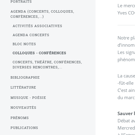
PORTRAITS
Le mercr
AGENDA (CONCERTS, COLLOQUES,
Yves COC
CONFÈRENCES,...)
ACTIVITÉS ASSOCIATIVES
AGENDA CONCERTS
Notre pl
BLOC NOTES
d’innomb
Les sign
COLLOQUES - CONFÉRENCES
phénomèn
CONCERTS, THÉÂTRE, CONFÉRENCES,
DIVERSES RENCONTRES,...
La cause
BIBLIOGRAPHIE
-fût-ell
LITTÉRATURE
C’est ai
du march
MUSIQUE - POÉSIE
NOUVEAUTÉS
Sauver 
PRÉNOMS
Débat av
Mercred
PUBLICATIONS
à l’Entr