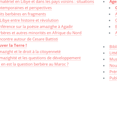
atériel en Libye et dans les pays voisins : situations
Age
ntemporaines et perspectives
its berbères en fragments
A
Libye entre histoire et révolution
C
nférence sur la poésie amazighe à Agadir
rbères et autres minorités en Afrique du Nord
contre autour de Cesare Battisti
uver la Terre !
Bibl
azight et le droit à la citoyenneté
Litt
amazighité et les questions de développement
Mus
en est la question berbère au Maroc ?
Nou
Pré
Publ