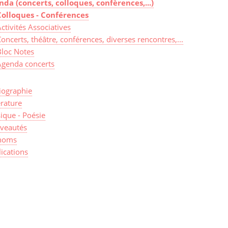
nda (concerts, colloques, confèrences,...)
Colloques - Conférences
ctivités Associatives
oncerts, théâtre, conférences, diverses rencontres,...
Bloc Notes
Agenda concerts
iographie
érature
ique - Poésie
veautés
noms
ications