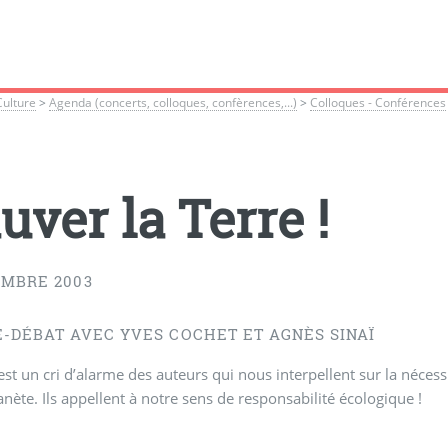
Culture
>
Agenda (concerts, colloques, confèrences,...)
>
Colloques - Conférences
uver la Terre !
EMBRE 2003
E-DÉBAT AVEC YVES COCHET ET AGNÈS SINAÏ
 est un cri d’alarme des auteurs qui nous interpellent sur la néce
anète. Ils appellent à notre sens de responsabilité écologique !