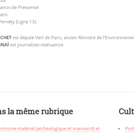
rancis de Pressensé
aris
Pernéty (Ligne 13).
OCHET
est député Vert de Paris, ancien Ministre de l’Environnem
INAÏ
est journaliste-réalisatrice.
s la même rubrique
Cul
rimoine matériel (archéologique et manuscrit) et
Port