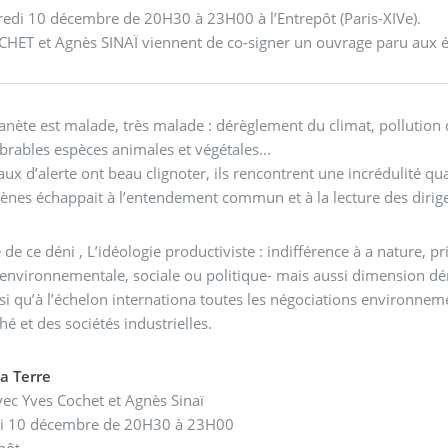
edi 10 décembre de 20H30 à 23H00 à l’Entrepôt (Paris-XIVe).
HET et Agnès SINAÏ viennent de co-signer un ouvrage paru aux éd
anète est malade, très malade : dérèglement du climat, pollution de
rables espèces animales et végétales...
aux d’alerte ont beau clignoter, ils rencontrent une incrédulité qu
es échappait à l’entendement commun et à la lecture des dirige
 de ce déni , L’idéologie productiviste : indifférence à a nature,
e environnementale, sociale ou politique- mais aussi dimension d
nsi qu’à l’échelon internationa toutes les négociations environne
é et des sociétés industrielles.
la Terre
ec Yves Cochet et Agnès Sinaï
i 10 décembre de 20H30 à 23H00
epôt