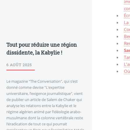
imm
co
Écr
La 
Co
Be
Ren
Tout pour réduire une région
Sa
dissidente, la Kabylie !
Tam
L’
6 AOÛT 2025
Où 
Le magazine "The Conversation", qui s’est
donné comme devise "L’expertise
universitaire, l’exigence journalistique", vient
de publier un article de Salem de Chaker qui
analyse les relations entre la Kabylie et le
régime algérien animé par l’idéologie arabo-
musulmane dont la colonne vertébrale reste
l’éradication de tout ce qui pourrait
représenter un frein pour l’assimilation totale