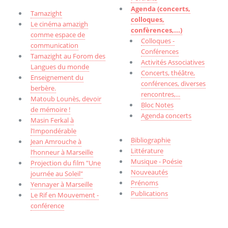
Agenda (concerts,
Tamazight
colloques,
Le cinéma amazigh
confèrences,...)
comme espace de
Colloques -
communication
Conférences
Tamazight au Forom des
Activités Associatives
Langues du monde
Concerts, théâtre,
Enseignement du
conférences, diverses
berbère.
rencontres,...
Matoub Lounès, devoir
Bloc Notes
de mémoire !
Agenda concerts
Masin Ferkal à
l’Impondérable
Bibliographie
Jean Amrouche à
Littérature
l’honneur à Marseille
Musique - Poésie
Projection du film "Une
Nouveautés
journée au Soleil"
Prénoms
Yennayer à Marseille
Publications
Le Rif en Mouvement -
conférence