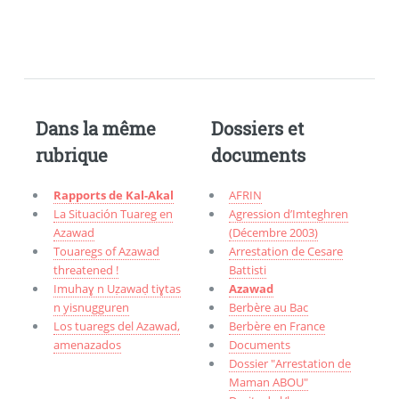
Dans la même
Dossiers et
rubrique
documents
Rapports de Kal-Akal
AFRIN
La Situación Tuareg en
Agression d’Imteghren
Azawad
(Décembre 2003)
Touaregs of Azawad
Arrestation de Cesare
threatened !
Battisti
Imuhaɣ n Uẓawaḍ tiɣtas
Azawad
n yisnugguren
Berbère au Bac
Los tuaregs del Azawad,
Berbère en France
amenazados
Documents
Dossier "Arrestation de
Maman ABOU"