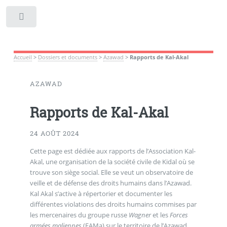
Toggle
Accueil
>
Dossiers et documents
>
Azawad
>
Rapports de Kal-Akal
AZAWAD
Rapports de Kal-Akal
24 AOÛT 2024
Cette page est dédiée aux rapports de l’Association Kal-
Akal, une organisation de la société civile de Kidal où se
trouve son siège social. Elle se veut un observatoire de
veille et de défense des droits humains dans l’Azawad.
Kal Akal s’active à répertorier et documenter les
différentes violations des droits humains commises par
les mercenaires du groupe russe
Wagner
et les
Forces
armées maliennes
(FAMa) sur le territoire de l’Azawad,