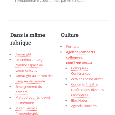
révolutionnaire", coordonnée par Ali Bensaad).
Dans la même
Culture
rubrique
Portraits
Agenda (concerts,
Tamazight
colloques,
Le cinéma amazigh
confèrences,...)
comme espace de
Colloques -
communication
Conférences
Tamazight au Forom des
Activités Associatives
Langues du monde
Concerts, théâtre,
Enseignement du
conférences, diverses
berbère.
rencontres,...
Matoub Lounès, devoir
Bloc Notes
de mémoire !
Agenda concerts
Masin Ferkal à
l’Impondérable