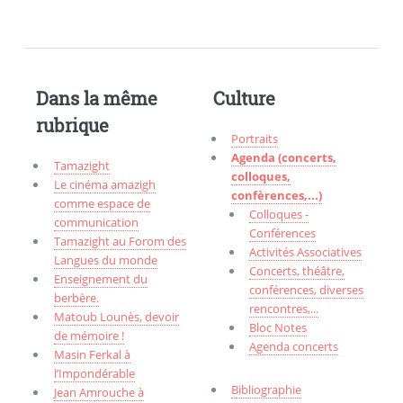
Dans la même
Culture
rubrique
Portraits
Agenda (concerts,
Tamazight
colloques,
Le cinéma amazigh
confèrences,...)
comme espace de
Colloques -
communication
Conférences
Tamazight au Forom des
Activités Associatives
Langues du monde
Concerts, théâtre,
Enseignement du
conférences, diverses
berbère.
rencontres,...
Matoub Lounès, devoir
Bloc Notes
de mémoire !
Agenda concerts
Masin Ferkal à
l’Impondérable
Bibliographie
Jean Amrouche à