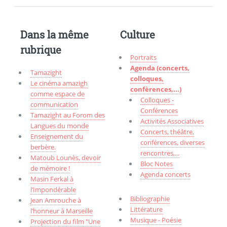
Dans la même
Culture
rubrique
Portraits
Agenda (concerts,
Tamazight
colloques,
Le cinéma amazigh
confèrences,...)
comme espace de
Colloques -
communication
Conférences
Tamazight au Forom des
Activités Associatives
Langues du monde
Concerts, théâtre,
Enseignement du
conférences, diverses
berbère.
rencontres,...
Matoub Lounès, devoir
Bloc Notes
de mémoire !
Agenda concerts
Masin Ferkal à
l’Impondérable
Bibliographie
Jean Amrouche à
Littérature
l’honneur à Marseille
Musique - Poésie
Projection du film "Une