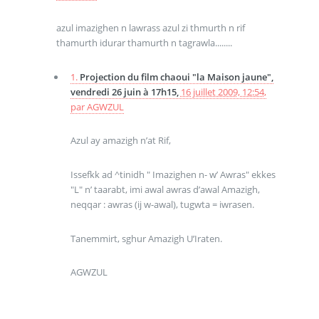
azul imazighen n lawrass azul zi thmurth n rif
thamurth idurar thamurth n tagrawla........
1.
Projection du film chaoui "la Maison jaune",
vendredi 26 juin à 17h15,
16 juillet 2009, 12:54
,
par
AGWZUL
Azul ay amazigh n’at Rif,
Issefkk ad ^tinidh " Imazighen n- w’ Awras" ekkes
"L" n’ taarabt, imi awal awras d’awal Amazigh,
neqqar : awras (ij w-awal), tugwta = iwrasen.
Tanemmirt, sghur Amazigh U’Iraten.
AGWZUL