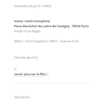
2
Vendrdei 26 juin à 17h45
2
Inalco -Centre Dauphine
Place Maréchal-de-Lattre-de-Tassigny - 75016 Paris
Amphi 8 (2e étage)
Métro : Porte Dauphine / RER C : Avenue Foch
[*Entrée libre*]|]
[|
savoir plus sur le film
|]
2
Synopsis
2