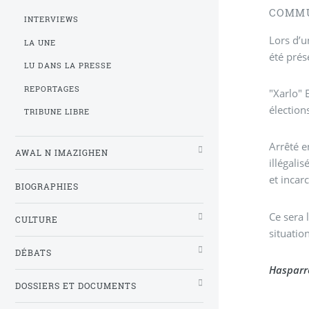
COMMU
INTERVIEWS
Lors d’une 
LA UNE
été 
LU DANS LA PRESSE
REPORTAGES
"Xarlo" 
élection
TRIBUNE LIBRE
Arrêté e
AWAL N IMAZIGHEN
illégali
et incar
BIOGRAPHIES
Ce sera 
CULTURE
situatio
DÉBATS
Hasparre
DOSSIERS ET DOCUMENTS