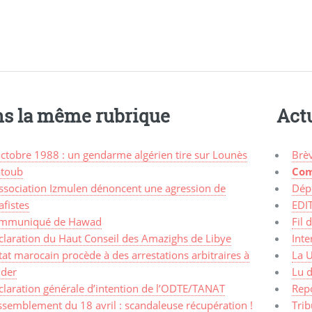
s la même rubrique
Actu
octobre 1988 : un gendarme algérien tire sur Lounès
Brè
toub
Com
association Izmulen dénoncent une agression de
Dép
afistes
EDI
mmuniqué de Hawad
Fil 
claration du Haut Conseil des Amazighs de Libye
Inte
tat marocain procède à des arrestations arbitraires à
La 
ider
Lu d
claration générale d’intention de l’ODTE/TANAT
Rep
ssemblement du 18 avril : scandaleuse récupération !
Trib