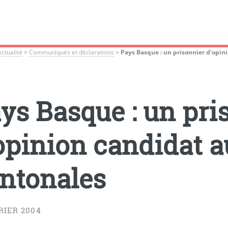
Actualité
>
Communiqués et déclarations
>
Pays Basque : un prisonnier d’opin
ys Basque : un pri
opinion candidat a
ntonales
RIER 2004