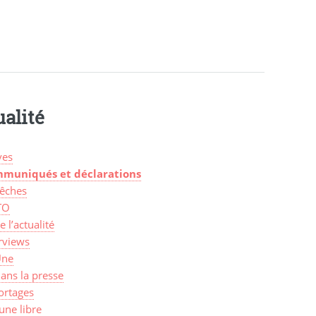
alité
ves
muniqués et déclarations
êches
TO
de l’actualité
rviews
Une
ans la presse
ortages
une libre