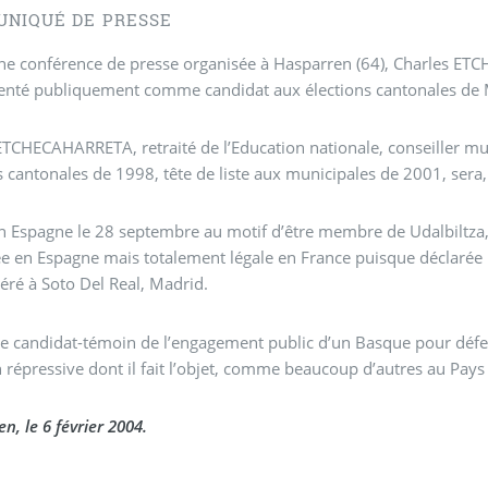
NIQUÉ DE PRESSE
conférence de presse organisée à Hasparren (64), Charles ETCHECAHARRETA, incarcéré en Esp
présenté publiquement comme candidat aux élections cantonales de
ETCHECAHARRETA, retraité de l’Education nationale, conseiller m
s cantonales de 1998, tête de liste aux municipales de 2001, sera,
n Espagne le 28 septembre au motif d’être membre de Udalbiltza, 
sée en Espagne mais totalement légale en France puisque déclarée
céré à Soto Del Real, Madrid.
le candidat-témoin de l’engagement public d’un Basque pour défen
n répressive dont il fait l’objet, comme beaucoup d’autres au Pay
n, le 6 février 2004.