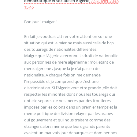
démocratique et sociale en Algérie,
23 janvier 2007,
15:46
Bonjour " maigan"
En fait je voudrais attirer votre attention sur une
situation qui est la mienne mais aussi celle de bcp
des touaregs de nationalites differentes.
Malgre que l’Algerie a reconnu le droit de nationalite
aux personnes de mere algerienne ; moi ,etant de
mere algeriene , jusque la je n’ai pas eu de
nationalite. A chaque fois on me demande
l’impossible et je comprend que c’est une
discrimination. Si l’Algerie veut etre grande ,elle doit
respecter les minorites dont nous les touaregs qui
ont ete separes de nos meres par des frontieres
imposes par les colons dans un premier temps et la
meme politique de division relayer par les arabes
qui gouvernent et qui nous traitent comme des
etrangers alors meme que leurs grands parents
avaient un mauvais jour debarques et dominer nos