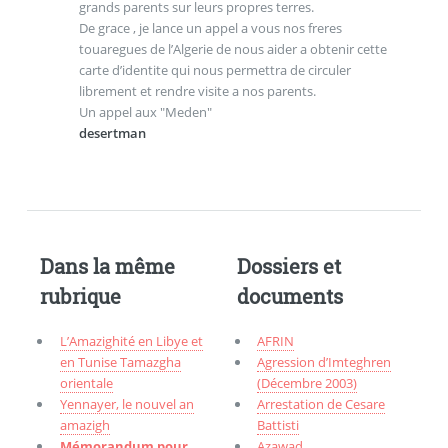
grands parents sur leurs propres terres.
De grace , je lance un appel a vous nos freres
touaregues de l’Algerie de nous aider a obtenir cette
carte d’identite qui nous permettra de circuler
librement et rendre visite a nos parents.
Un appel aux "Meden"
desertman
Dans la même
Dossiers et
rubrique
documents
L’Amazighité en Libye et
AFRIN
en Tunise Tamazgha
Agression d’Imteghren
orientale
(Décembre 2003)
Yennayer, le nouvel an
Arrestation de Cesare
amazigh
Battisti
Mémorandum pour
Azawad