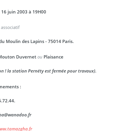
i 16 juin 2003 à 19H00
 associatif
du Moulin des Lapins - 75014 Paris.
outon Duvernet
ou
Plaisance
on ! la station Pernéty est fermée pour travaux).
gnements :
5.72.44.
ha@wanadoo.fr
www.tamazgha.fr