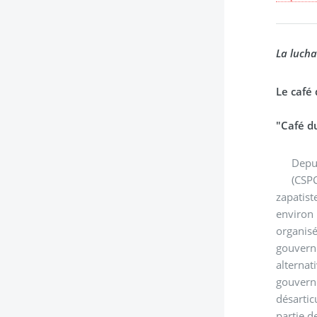
La lucha
Le café 
"Café du
Depui
(CSPC
zapatist
environ 
organis
gouverne
alternat
gouver
désartic
partie d