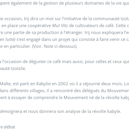
cupent également de la gestion de plusieurs domaines de la vie quo
te occasion, Irij dira un mot sur l’initiative de la communauté tzo
s en place une coopérative
Mut Vitz
de cultivateurs de café. Cett
e une partie de sa production à l’étranger. Irij nous expliquera
en lutte)
s’est engagé dans un projet qui consiste à faire venir ce 
e en particulier. (Voir. Note ci-dessous).
a l’occasion de déguster ce café mais aussi, pour celles et ceux qui 
uté tzotzile.
Malte, est parti en Kabylie en 2002 où il a séjourné deux mois. Lor
dans différents villages, il a rencontré des délégués du Mouvement 
nt à essayer de comprendre le Mouvement né de la révolte kaby
témoignera et nous donnera son analyse de la révolte kabyle.
re-débat