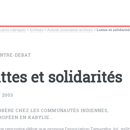
Autres rubriques
>
Archives
>
Activité associative-archives
>
Luttes et solidarité
NTRE-DÉBAT
ttes et solidarités
N 2003
RBÈRE CHEZ LES COMMUNAUTÉS INDIENNES,
ROPÉEN EN KABYLIE...
ne rencontre-débat que propose l’association Tamazgha, Irij, milit