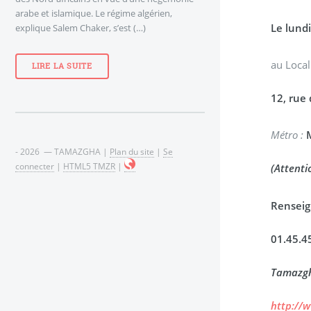
arabe et islamique. Le régime algérien,
Le lund
explique Salem Chaker, s’est (…)
au Local
LIRE LA SUITE
12, rue 
Métro :
M
- 2026 — TAMAZGHA |
Plan du site
|
Se
connecter
|
HTML5 TMZR
|
(Attenti
Rensei
01.45.4
Tamazg
http://