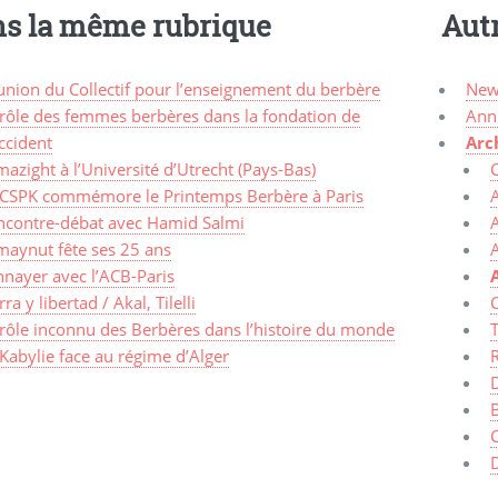
s la même rubrique
Aut
union du Collectif pour l’enseignement du berbère
New
 rôle des femmes berbères dans la fondation de
Ann
ccident
Arc
azight à l’Université d’Utrecht (Pays-Bas)
 CSPK commémore le Printemps Berbère à Paris
A
ncontre-débat avec Hamid Salmi
maynut fête ses 25 ans
A
nnayer avec l’ACB-Paris
rra y libertad / Akal, Tilelli
C
 rôle inconnu des Berbères dans l’histoire du monde
Kabylie face au régime d’Alger
R