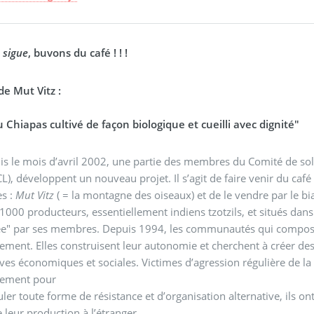
 sigue
, buvons du café ! ! !
de Mut Vitz :
 Chiapas cultivé de façon biologique et cueilli avec dignité"
s le mois d’avril 2002, une partie des membres du Comité de soli
L), développent un nouveau projet. Il s’agit de faire venir du caf
es :
Mut Vitz
( = la montagne des oiseaux) et de le vendre par le bi
1000 producteurs, essentiellement indiens tzotzils, et situés dans
ée" par ses membres. Depuis 1994, les communautés qui composen
ment. Elles construisent leur autonomie et cherchent à créer de
ives économiques et sociales. Victimes d’agression régulière de la 
nement pour
uler toute forme de résistance et d’organisation alternative, ils 
e leur production à l’étranger.