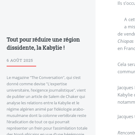
Ils s’oc
A cet
a mi
de vendr
Tout pour réduire une région
Chiapas 
dissidente, la Kabylie !
en Franc
6 AOÛT 2025
Cela ser
communa
Le magazine "The Conversation", qui s’est
donné comme devise "L’expertise
Jacques 
universitaire, l’exigence journalistique", vient
Kabylie 
de publier un article de Salem de Chaker qui
notamme
analyse les relations entre la Kabylie et le
régime algérien animé par l’idéologie arabo-
musulmane dont la colonne vertébrale reste
Jacques 
l’éradication de tout ce qui pourrait
représenter un frein pour l’assimilation totale
Rencont
des Nord-africains en vue d’une hégémonie