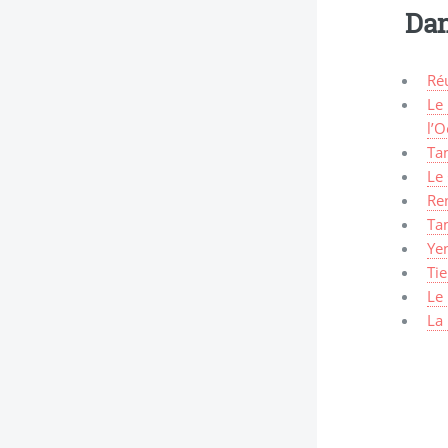
Dan
Ré
Le
l’O
Tam
Le
Re
Ta
Ye
Tie
Le
La 