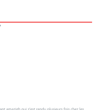
s
ant amazigh qui s’est rendu plusieurs fois chez les