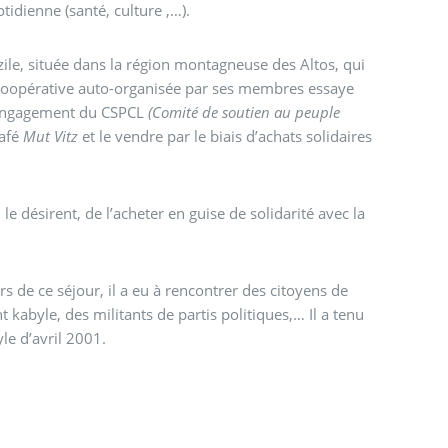
tidienne (santé, culture ,…).
tzile, située dans la région montagneuse des Altos, qui
e coopérative auto-organisée par ses membres essaye
 l’engagement du CSPCL
(Comité de soutien au peuple
café
Mut Vitz
et le vendre par le biais d’achats solidaires
le désirent, de l’acheter en guise de solidarité avec la
s de ce séjour, il a eu à rencontrer des citoyens de
kabyle, des militants de partis politiques,… Il a tenu
le d’avril 2001.