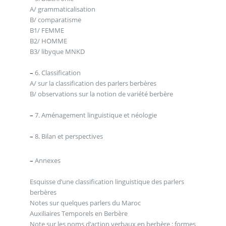
A/ grammaticalisation
B/ comparatisme
B1/ FEMME
B2/ HOMME
B3/ libyque MNKD
–
6. Classification
A/ sur la classification des parlers berbères
B/ observations sur la notion de variété berbère
–
7. Aménagement linguistique et néologie
–
8. Bilan et perspectives
–
Annexes
Esquisse d’une classification linguistique des parlers
berbères
Notes sur quelques parlers du Maroc
Auxiliaires Temporels en Berbère
Note sur les noms d’action verbaux en berbère : formes