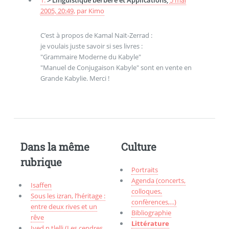
1.
> Linguistique berbère et Applications,
5 mai
2005, 20:49
,
par
Kimo
C’est à propos de Kamal Naït-Zerrad :
je voulais juste savoir si ses livres :
"Grammaire Moderne du Kabyle"
"Manuel de Conjugaison Kabyle" sont en vente en
Grande Kabylie. Merci !
Dans la même
Culture
rubrique
Portraits
Agenda (concerts,
Isaffen
colloques,
Sous les izran, l’héritage :
confèrences,...)
entre deux rives et un
Bibliographie
rêve
Littérature
Iγed n tlelli (Les cendres