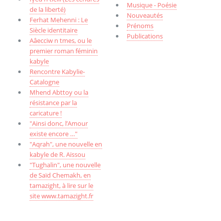
Musique - Poésie
de la liberté)
Nouveautés
Ferhat Mehenni : Le
Prénoms
Siècle identitaire
Publications
Aâecciw n tmes, ou le
premier roman féminin
kabyle
Rencontre Kabylie-
Catalogne
Mhend Abttoy ou la
résistance par la
caricature !
"Ainsi donc, l’Amour
existe encore …"
"Aqrah", une nouvelle en
kabyle de R. Aïssou
"Tughalin", une nouvelle
de Saïd Chemakh, en
tamazight, à lire sur le
site www.tamazight.fr