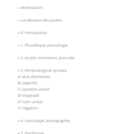
–
Abréviations
–
Localisation des parlers
–
0. Introduction
–
1. Phonétique, phonologie
–
2. Accent, intonation, prosodie
–
3. Morphologie et syntaxe
A/ état d’annexion
B/ adjectifs
C/ système verbal
D/ impératif
E/ nom verbal
F/ négation
–
4. Lexicologie, lexicographie
–
5. Diachronie