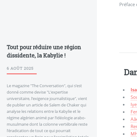
Préface
Tout pour réduire une région
dissidente, la Kabylie !
6 AOÛT 2025
Dan
Le magazine "The Conversation", qui s’est
Is
donné comme devise "L’expertise
Sou
universitaire, l’exigence journalistique", vient
Iγe
de publier un article de Salem de Chaker qui
analyse les relations entre la Kabylie et le
Fer
régime algérien animé par l’idéologie arabo-
Aâ
musulmane dont la colonne vertébrale reste
Re
l’éradication de tout ce qui pourrait
Mhe
représenter un frein pour l’assimilation totale