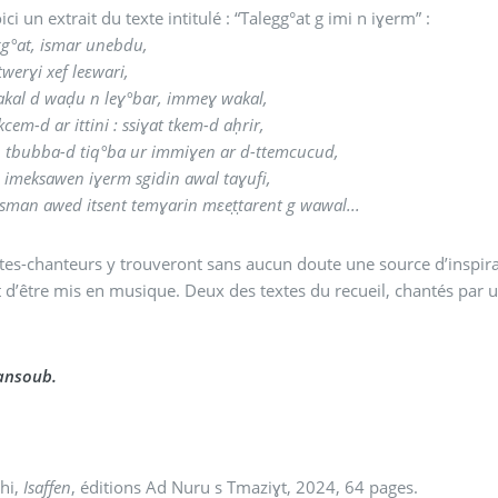
ici un extrait du texte intitulé : “Talegg°at g imi n iɣerm” :
gg°at, ismar unebdu,
twerɣi xef leɛwari,
kal d waḍu n leɣ°bar, immeɣ wakal,
cem-d ar ittini : ssiɣat tkem-d aḥrir,
 tbubba-d tiq°ba ur immiɣen ar d-ttemcucud,
imeksawen iɣerm sgidin awal taɣufi,
esman awed itsent temɣarin mɛeṭṭarent g wawal...
stes-chanteurs y trouveront sans aucun doute une source d’inspirat
 d’être mis en musique. Deux des textes du recueil, chantés par un
ansoub.
hi,
Isaffen
, éditions Ad Nuru s Tmaziɣt, 2024, 64 pages.