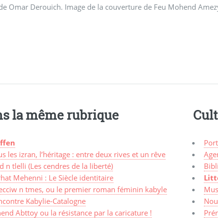
 de Omar Derouich. Image de la couverture de Feu Mohend Amezy
s la même rubrique
Cul
affen
Port
s les izran, l’héritage : entre deux rives et un rêve
Agen
d n tlelli (Les cendres de la liberté)
Bibl
hat Mehenni : Le Siècle identitaire
Lit
ecciw n tmes, ou le premier roman féminin kabyle
Mus
ncontre Kabylie-Catalogne
Nou
nd Abttoy ou la résistance par la caricature !
Pré