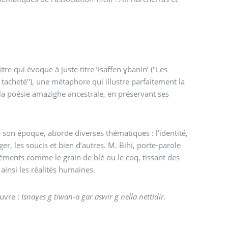
tre qui évoque à juste titre ’Isaffen ɣbanin’ ("Les
 tacheté"), une métaphore qui illustre parfaitement la
la poésie amazighe ancestrale, en préservant ses
 son époque, aborde diverses thématiques : l’identité,
berger, les soucis et bien d’autres. M. Bihi, porte-parole
léments comme le grain de blé ou le coq, tissant des
ainsi les réalités humaines.
œuvre :
Isnaɣes g tiwan-a gar aswir g nella nettidir.