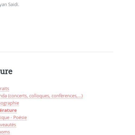
an Saidi.
ture
raits
da (concerts, colloques, confèrences,...)
iographie
térature
ique - Poésie
veautés
noms