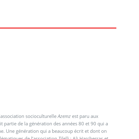
’association socioculturelle
Azemz
est paru aux
t partie de la génération des années 80 et 90 qui a
he. Une génération qui a beaucoup écrit et dont on
lématiques de l’association
Tilelli
: Ali Harcherras et