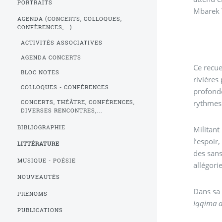
PORTRAITS
Mbarek 
AGENDA (CONCERTS, COLLOQUES,
CONFÈRENCES,...)
ACTIVITÉS ASSOCIATIVES
AGENDA CONCERTS
Ce recue
BLOC NOTES
rivière
COLLOQUES - CONFÉRENCES
profonde
rythmes 
CONCERTS, THÉÂTRE, CONFÉRENCES,
DIVERSES RENCONTRES,...
BIBLIOGRAPHIE
Militant
l’espoir,
LITTÉRATURE
des sans
MUSIQUE - POÉSIE
allégori
NOUVEAUTÉS
Dans sa 
PRÉNOMS
Iqqima d
PUBLICATIONS