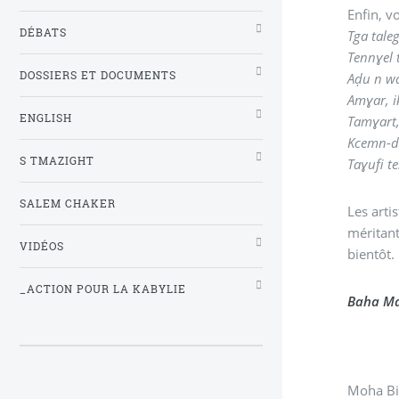
Enfin, vo
DÉBATS
Tga tale
Tennɣel 
DOSSIERS ET DOCUMENTS
Aḍu n wa
Amɣar, ik
ENGLISH
Tamɣart,
Kcemn-d 
S TMAZIGHT
Taɣufi t
SALEM CHAKER
Les arti
méritant
VIDÉOS
bientôt.
_ACTION POUR LA KABYLIE
Baha M
Moha Bi