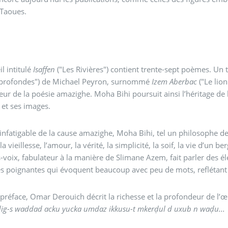
Taoues.
il intitulé
Isaffen
("Les Rivières") contient trente-sept poèmes. Un ti
s profondes") de Michael Peyron, surnommé
Izem Aberbac
("Le lion
ur de la poésie amazighe. Moha Bihi poursuit ainsi l’héritage de 
et ses images.
 infatigable de la cause amazighe, Moha Bihi, tel un philosophe de
 la vieillesse, l’amour, la vérité, la simplicité, la soif, la vie d’un 
-voix, fabulateur à la manière de Slimane Azem, fait parler des é
es poignantes qui évoquent beaucoup avec peu de mots, reflétant 
préface, Omar Derouich décrit la richesse et la profondeur de l’
ig-s waddad acku yucka umdaz ikkusu-t mkerḍul d uxub n waḍu...