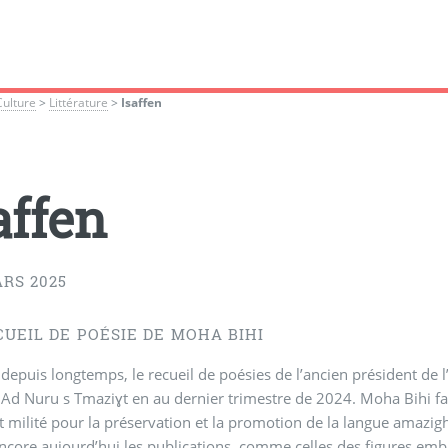
Culture
>
Littérature
>
Isaffen
affen
RS 2025
CUEIL DE POÉSIE DE MOHA BIHI
depuis longtemps, le recueil de poésies de l’ancien président de l
 Ad Nuru s Tmaziɣt en au dernier trimestre de 2024. Moha Bihi fai
 milité pour la préservation et la promotion de la langue amazig
ncore aujourd’hui les publications, comme celles des figures emb