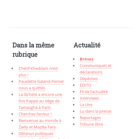
Dans la même
Actualité
rubrique
Brèves
Communiqués et
Chérif Kheddam n’est
déclarations
plus !
Dépêches
Pauelette Galand-Pernet
EDITO
nous a quittés
Fil de l’actualité
La lâcheté a encore une
Interviews
fois frappé au siège de
La Une
Tamazgha à Paris
Lu dans la presse
Cherchez l’erreur !
Reportages
Bienvenue au monde à
Tribune libre
Zaély et Mazilia Tara
Détenus politiques