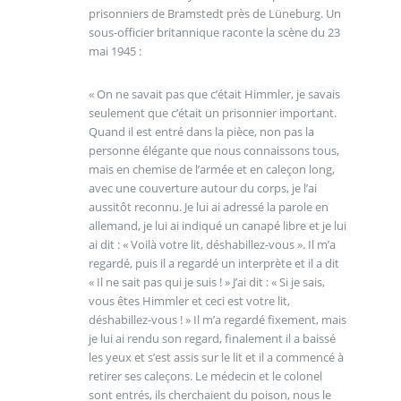
prisonniers de Bramstedt près de Lüneburg. Un
sous-officier britannique raconte la scène du 23
mai 1945 :
« On ne savait pas que c’était Himmler, je savais
seulement que c’était un prisonnier important.
Quand il est entré dans la pièce, non pas la
personne élégante que nous connaissons tous,
mais en chemise de l’armée et en caleçon long,
avec une couverture autour du corps, je l’ai
aussitôt reconnu. Je lui ai adressé la parole en
allemand, je lui ai indiqué un canapé libre et je lui
ai dit : « Voilà votre lit, déshabillez-vous ». Il m’a
regardé, puis il a regardé un interprète et il a dit
« Il ne sait pas qui je suis ! » J’ai dit : « Si je sais,
vous êtes Himmler et ceci est votre lit,
déshabillez-vous ! » Il m’a regardé fixement, mais
je lui ai rendu son regard, finalement il a baissé
les yeux et s’est assis sur le lit et il a commencé à
retirer ses caleçons. Le médecin et le colonel
sont entrés, ils cherchaient du poison, nous le