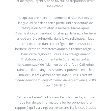
et de façon urgente, en sa faveur, sa disparition serait
inéluctable.
Jusqu’aux premiers mouvements d’islamisation, la
langue utilisée dans cette partie sud occidentale de
l’Afrique du Nord était le berbère. Même après
l’islamisation, et pendant longtemps, la langue berbère
a joué un rôle primordial dans la vie religieuse. Il faut
noter l’existence, dans cette région, de manuscrits en
berbère, écrits en caractères arabes, à thèmes religieux.
Dans cette région, toujours, a existé également
l’habitude de commenter le Coran et les textes
fondamentaux de l’islam en berbère. (voir Catherine
Taine-Cheikh, "Langues, savoirs et pouvoirs en milieu
maure", in
Les Cahiers de l’IREMAM
, 13/14-
Elites du
monde nomade touareg et maure
, Aix-en-Provence, 2000.
pp : 167-184.)
Catherine Taine-Cheikh, dans l’article sus-cité, affirme
que l’un de ses informateurs berbérophones lui a
rapporté qu’il y a vingt ou trente ans, il a fait ses études