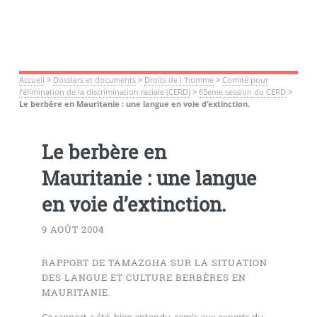
Accueil
>
Dossiers et documents
>
Droits de l ’homme
>
Comité pour
l’élimination de la discrimination raciale (CERD)
>
65eme session du CERD
>
Le berbère en Mauritanie : une langue en voie d’extinction.
Le berbère en
Mauritanie : une langue
en voie d’extinction.
9 AOÛT 2004
RAPPORT DE TAMAZGHA SUR LA SITUATION
DES LANGUE ET CULTURE BERBÈRES EN
MAURITANIE.
Ce rapport a été, bien entendu, remis aux experts du