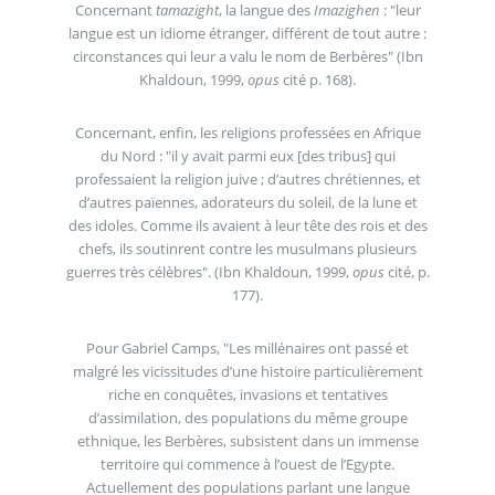
Concernant
tamazight
, la langue des
Imazighen
: "leur
langue est un idiome étranger, différent de tout autre :
circonstances qui leur a valu le nom de Berbères" (Ibn
Khaldoun, 1999,
opus
cité p. 168).
Concernant, enfin, les religions professées en Afrique
du Nord : "il y avait parmi eux [des tribus] qui
professaient la religion juive ; d’autres chrétiennes, et
d’autres païennes, adorateurs du soleil, de la lune et
des idoles. Comme ils avaient à leur tête des rois et des
chefs, ils soutinrent contre les musulmans plusieurs
guerres très célèbres". (Ibn Khaldoun, 1999,
opus
cité, p.
177).
Pour Gabriel Camps, "Les millénaires ont passé et
malgré les vicissitudes d’une histoire particulièrement
riche en conquêtes, invasions et tentatives
d’assimilation, des populations du même groupe
ethnique, les Berbères, subsistent dans un immense
territoire qui commence à l’ouest de l’Egypte.
Actuellement des populations parlant une langue