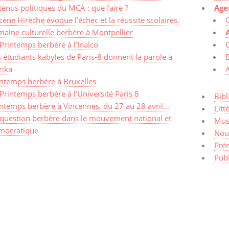
enus politiques du MCA : que faire ?
Age
ène Hirèche évoque l’échec et la réussite scolaires.
aine culturelle berbère à Montpellier
Printemps berbère à l’Inalco
C
 étudiants kabyles de Paris-8 donnent la parole à
rika
intemps berbère à Bruxelles
Printemps berbère à l’Université Paris 8
Bibl
ntemps berbère à Vincennes, du 27 au 28 avril...
Litt
 question berbère dans le mouvement national et
Mus
mocratique
Nou
Pré
Publ