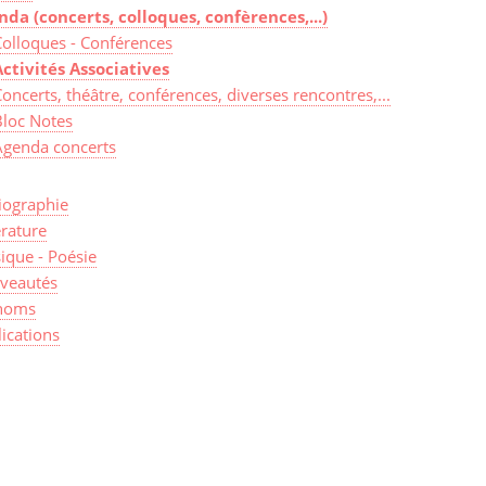
nda (concerts, colloques, confèrences,...)
Colloques - Conférences
Activités Associatives
oncerts, théâtre, conférences, diverses rencontres,...
Bloc Notes
Agenda concerts
iographie
érature
ique - Poésie
veautés
noms
ications