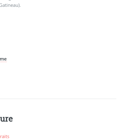
 - Gatineau).
mme
ture
raits