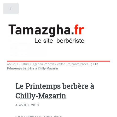
Toggle
Accueil
>
Culture
>
Agenda (concerts, colloques, confèrences,...)
>
Le
Printemps berbère à Chilly-Mazarin
Le Printemps berbère à
Chilly-Mazarin
4 AVRIL 2010