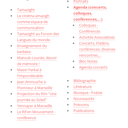
Portraits
Agenda (concerts,
Tamazight
colloques,
Le cinéma amazigh
confèrences,...)
comme espace de
Colloques -
communication
Conférences
Tamazight au Forom des
Activités Associatives
Langues du monde
Concerts, théâtre,
Enseignement du
conférences, diverses
berbère.
rencontres,...
Matoub Lounès, devoir
Bloc Notes
de mémoire !
Agenda concerts
Masin Ferkal à
l’Impondérable
Bibliographie
Jean Amrouche à
Littérature
l’honneur à Marseille
Musique - Poésie
Projection du film "Une
Nouveautés
journée au Soleil"
Prénoms
Yennayer à Marseille
Publications
Le Rif en Mouvement -
conférence