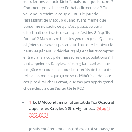
yeux fermés cet acte lâche", mais non quoi encore ?
Comment peux-tu cher Ferhat affirmer cela ? Tu
veux nous refaire le coup du RCD le jour de
l’assassinat de Matoub quand avant même que
personne ne sache ce qui s’est passé, ce parti
distribuait des tracts disant que c’est les GIA qu’ils
l’on tué ? Mais ouvre bien tes yeux un peu ! Qui des
Algériens ne savent pas aujourd’hui que les Dieux là-
haut (les généraux décideurs) réglent leurs comptes
entre clans à coup de massacres de populations ? Il
faut appeler les Kabyles à être vigilant certes, mais
de grâce ne roule pas pour les intérêts de tel ou de
tel clan. A moins que ça ne soit délibéré, et dans ce
cas je te dirai, cher Ferhat, que t’as pas appris grand
chose depuis que t’as quitté le RCD.
1.
Le MAK condamne l’attentat de Tizi-Ouzou et
appelle les Kabyles à être vigilants...,
26 août
2007, 00:21
Je suis entiérement d accord avec toi Amnas:Que