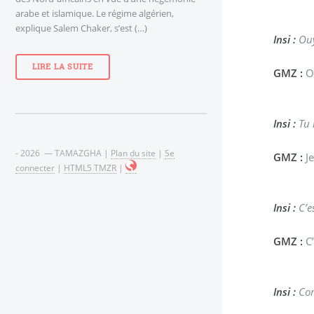
arabe et islamique. Le régime algérien,
explique Salem Chaker, s’est (…)
Insi :
Ouy
LIRE LA SUITE
GMZ :
O
Insi :
Tu 
- 2026 — TAMAZGHA |
Plan du site
|
Se
GMZ :
Je
connecter
|
HTML5 TMZR
|
Insi :
C’es
GMZ :
C’
Insi :
Com