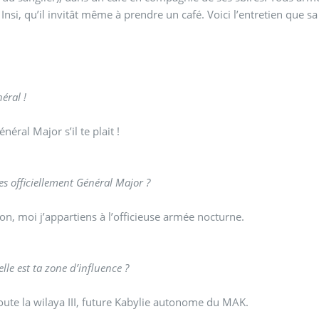
 Insi, qu’il invitât même à prendre un café. Voici l’entretien que 
éral !
néral Major s’il te plait !
es officiellement Général Major ?
n, moi j’appartiens à l’officieuse armée nocturne.
le est ta zone d’influence ?
ute la wilaya III, future Kabylie autonome du MAK.