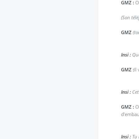
GMZ :
On
(Son tél
GMZ
(to
Insi :
Que
GMZ :
Il
Insi :
Cet
GMZ :
Ou
d’embauc
Insi :
Tu l