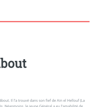
âbout
out. Il l’a trouvé dans son fief de Aïn el Hellouf (La
és. Néanmoins, le jeune Général a eu l’amabilité de