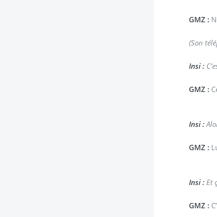
GMZ :
No
(Son télé
Insi :
C’es
GMZ :
Ce
Insi :
Alo
GMZ :
Lu
Insi :
Et 
GMZ :
C’