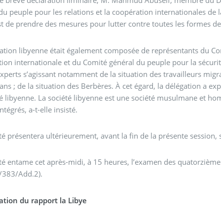
e brève déclaration liminaire, M. Mahmud Abuseif, membre du D
du peuple pour les relations et la coopération internationales de 
st de prendre des mesures pour lutter contre toutes les formes de
ation libyenne était également composée de représentants du Comi
ion internationale et du Comité général du peuple pour la sécurité
experts s’agissant notamment de la situation des travailleurs migra
s ; de la situation des Berbères. À cet égard, la délégation a e
té libyenne. La société libyenne est une société musulmane et hom
intégrés, a-t-elle insisté.
é présentera ultérieurement, avant la fin de la présente session, s
é entame cet après-midi, à 15 heures, l’examen des quatorzième
/383/Add.2).
ation du rapport la Libye