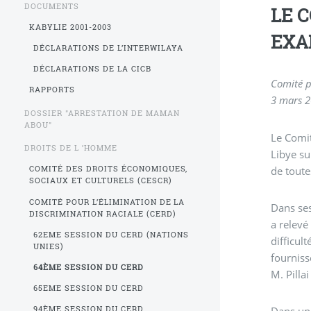
DOCUMENTS
LE 
KABYLIE 2001-2003
EXA
DÉCLARATIONS DE L’INTERWILAYA
DÉCLARATIONS DE LA CICB
Comité p
RAPPORTS
3 mars 
DOSSIER "ARRESTATION DE MAMAN
ABOU"
Le Comit
DROITS DE L ’HOMME
Libye su
de toute
COMITÉ DES DROITS ÉCONOMIQUES,
SOCIAUX ET CULTURELS (CESCR)
COMITÉ POUR L’ÉLIMINATION DE LA
Dans ses
DISCRIMINATION RACIALE (CERD)
a relevé
62EME SESSION DU CERD (NATIONS
difficul
UNIES)
fourniss
64ÈME SESSION DU CERD
M. Pilla
65EME SESSION DU CERD
94ÈME SESSION DU CERD