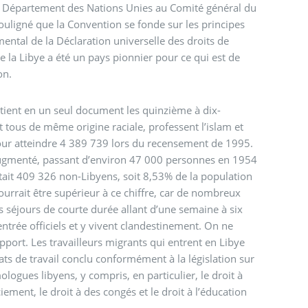
 Département des Nations Unies au Comité général du
souligné que la Convention se fonde sur les principes
mental de la Déclaration universelle des droits de
 la Libye a été un pays pionnier pour ce qui est de
on.
ient en un seul document les quinzième à dix-
 tous de même origine raciale, professent l’islam et
our atteindre 4 389 739 lors du recensement de 1995.
a augmenté, passant d’environ 47 000 personnes en 1954
it 409 326 non-Libyens, soit 8,53% de la population
ourrait être supérieur à ce chiffre, car de nombreux
 séjours de courte durée allant d’une semaine à six
entrée officiels et y vivent clandestinement. On ne
pport. Les travailleurs migrants qui entrent en Libye
ats de travail conclu conformément à la législation sur
ologues libyens, y compris, en particulier, le droit à
iement, le droit à des congés et le droit à l’éducation