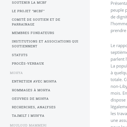
Présent
SOUTENIR LA MCBF
peuple p
LE PROJET "MCBF"
de digni
COMITÉ DE SOUTIEN ET DE
l’homme 
PARRAINAGE
prendre 
MEMBRES FONDATEURS
INSTITUTIONS ET ASSOCIATIONS QUI
Le rappo
SOUTIENNENT
septième
STATUTS
parlent 
PROCÈS-VERBAUX
La popul
à quelqu
MOHYA
totale. 
ENTRETIEN AVEC MOHYA
non-Liby
HOMMAGES À MOHYA
mois. En
OEUVRES DE MOHYA
dispose 
légaleme
RECHERCHES, ANALYSES
les trav
TAJMILT I MUH’YA
une assu
MOULOUD MAMMERI