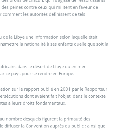
es droits de chacun, qu’il s’agisse de ressortissants
t des peines contre ceux qui militent en faveur de
ir comment les autorités définissent de tels
çu de la Libye une information selon laquelle était
smettre la nationalité à ses enfants quelle que soit la
 africains dans le désert de Libye ou en mer
 par ce pays pour se rendre en Europe.
égation sur le rapport publié en 2001 par le Rapporteur
sécutions dont avaient fait l’objet, dans le contexte
ntes à leurs droits fondamentaux.
s, au nombre desquels figurent la primauté des
 de diffuser la Convention auprès du public ; ainsi que