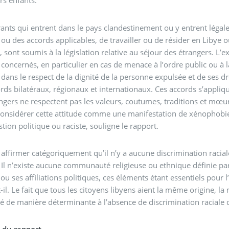
rs enfants.
ants qui entrent dans le pays clandestinement ou y entrent légale
 ou des accords applicables, de travailler ou de résider en Libye
, sont soumis à la législation relative au séjour des étrangers. L’
s concernés, en particulier en cas de menace à l’ordre public ou à
 dans le respect de la dignité de la personne expulsée et de ses dr
rds bilatéraux, régionaux et internationaux. Ces accords s’appliqu
ngers ne respectent pas les valeurs, coutumes, traditions et mœurs
considérer cette attitude comme une manifestation de xénophobie o
tion politique ou raciste, souligne le rapport.
affirmer catégoriquement qu’il n’y a aucune discrimination raciale
 Il n’existe aucune communauté religieuse ou ethnique définie par 
ou ses affiliations politiques, ces éléments étant essentiels pour
t-il. Le fait que tous les citoyens libyens aient la même origine,
é de manière déterminante à l’absence de discrimination raciale dan