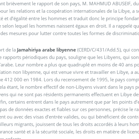
ant brièvement le rapport de son pays, M. MAHMUD ABUSEIF, du
our les relations et la coopération internationales de la Libye, a 
té et d’égalité entre les hommes et traduit donc le principe fonda
selon lequel les hommes naissent égaux en droit. Il a rappelé que
des mesures pour lutter contre toutes les formes de discriminati
rt de la
Jamahiriya arabe libyenne
(CERD/C/431/Add.5), qui cont
 rapports périodiques du pays, souligne que les Libyens, qui sont
l’arabe. Leur nombre a plus que quadruplé en moins de 40 ans p
ation non libyenne, qui est venue vivre et travailler en Libye, 
e 412 000 en 1984. Lors du recensement de 1995, le pays compta
Cela étant, le nombre effectif de non-Libyens vivant dans le pays p
ens qui ne sont pas résidents permanents effectuent en Libye des
fin, certains entrent dans le pays autrement que par les points d’
pas de données exactes et fiables sur ces personnes, précise le ra
nt ou avec des visas d’entrée valides, ou qui bénéficient de contr
ailleurs migrants, jouissent de tous les droits accordés à leurs hom
rance santé et à la sécurité sociale, les droits en matière de licenc