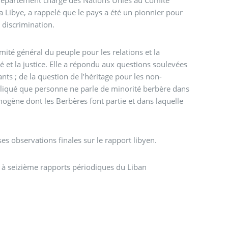
épartement chargé des Nations Unies au Comité
la Libye, a rappelé que le pays a été un pionnier pour
 discrimination.
té général du peuple pour les relations et la
 et la justice. Elle a répondu aux questions soulevées
nts ; de la question de l’héritage pour les non-
xpliqué que personne ne parle de minorité berbère dans
ogène dont les Berbères font partie et dans laquelle
es observations finales sur le rapport libyen.
 à seizième rapports périodiques du Liban