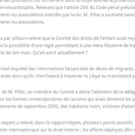
des précisions sur la manière dont la Libye aborde la protection d
n-ressortissants. Relevant que l’article 206 du Code pénal prévoi
nts ou associations interdits par la loi, M. Pillai a souhaité savo
ents ou associations.
i a par ailleurs relevé que le Comité des droits de l’enfant avait re
 la possibilité d’une règle permettant à une mère libyenne de tran
ité de son mari. Qu’en est-il actuellement ?
i s’est inquiété des informations faisant état de décès de migrants
anée alors qu’ils cherchaient à traverser la Libye ou transitaient
ar de M. Pillai, un membre du Comité a attiré l’attention de la dél
sur les formes contemporaines de racisme qui avait dénoncé les per
ements de septembre 2000, des habitants noirs, victimes d’attei
 expert a relevé, dans le rapport libyen, plusieurs points positif
nts internationaux sur le droit interne ; les efforts déployés afin