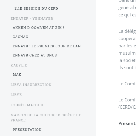
Dans un
général 
111E SESSION DU CERD
ce qui e
ENNAYER - YENNAYER
AKKEN D QQAR’EN AT ZIK !
La délég
CACNAQ
coopérat
par les 
ENNAYR : LE PREMIER JOUR DE L’AN
musulman
ENNAYR CHEZ AT SNUS
la socié
KABYLIE
ils sont 
MAK
Le Comit
LIBYA INSURRECTION
LIBYE
Le Comit
LOUNÈS MATOUB
(CERD/C
MAISON DE LA CULTURE BERBÈRE DE
FRANCE
Présent
PRÉSENTATION