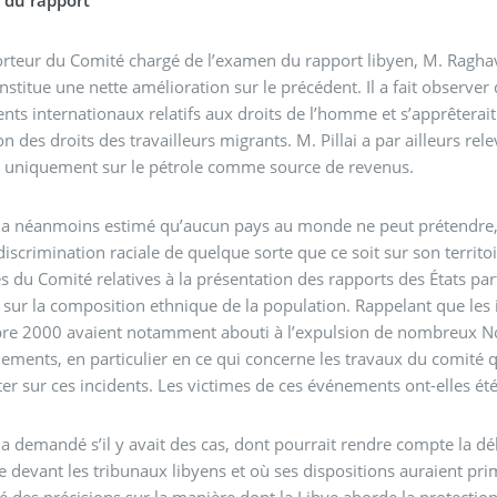
du rapport
rteur du Comité chargé de l’examen du rapport libyen, M. Raghava
nstitue une nette amélioration sur le précédent. Il a fait observer q
nts internationaux relatifs aux droits de l’homme et s’apprêterait 
on des droits des travailleurs migrants. M. Pillai a par ailleurs r
 uniquement sur le pétrole comme source de revenus.
i a néanmoins estimé qu’aucun pays au monde ne peut prétendre, c
iscrimination raciale de quelque sorte que ce soit sur son territoi
s du Comité relatives à la présentation des rapports des États par
 sur la composition ethnique de la population. Rappelant que les 
e 2000 avaient notamment abouti à l’expulsion de nombreux Noirs
ements, en particulier en ce qui concerne les travaux du comité qu
er sur ces incidents. Les victimes de ces événements ont-elles 
i a demandé s’il y avait des cas, dont pourrait rendre compte la d
 devant les tribunaux libyens et où ses dispositions auraient prim