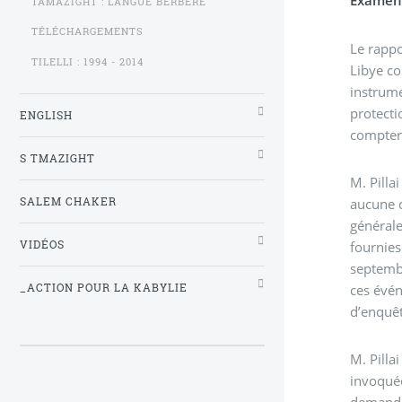
Examen 
TAMAZIGHT : LANGUE BERBÈRE
TÉLÉCHARGEMENTS
Le rappo
TILELLI : 1994 - 2014
Libye co
instrume
protecti
ENGLISH
compter
S TMAZIGHT
M. Pilla
aucune d
SALEM CHAKER
générale
fournies
VIDÉOS
septembr
ces évén
_ACTION POUR LA KABYLIE
d’enquêt
M. Pilla
invoquée