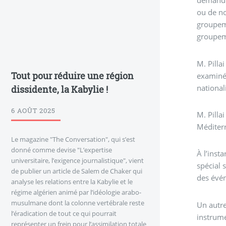
demandé 
ou de no
groupeme
groupem
M. Pilla
Tout pour réduire une région
examinée
national
dissidente, la Kabylie !
6 AOÛT 2025
M. Pilla
Méditerr
Le magazine "The Conversation", qui s’est
donné comme devise "L’expertise
À l’inst
universitaire, l’exigence journalistique", vient
spécial 
de publier un article de Salem de Chaker qui
des évén
analyse les relations entre la Kabylie et le
régime algérien animé par l’idéologie arabo-
musulmane dont la colonne vertébrale reste
Un autre
l’éradication de tout ce qui pourrait
instrume
représenter un frein pour l’assimilation totale