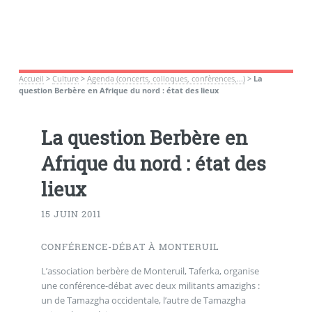
Accueil
>
Culture
>
Agenda (concerts, colloques, confèrences,...)
>
La
question Berbère en Afrique du nord : état des lieux
La question Berbère en
Afrique du nord : état des
lieux
15 JUIN 2011
CONFÉRENCE-DÉBAT À MONTERUIL
L’association berbère de Monteruil, Taferka, organise
une conférence-débat avec deux militants amazighs :
un de Tamazgha occidentale, l’autre de Tamazgha