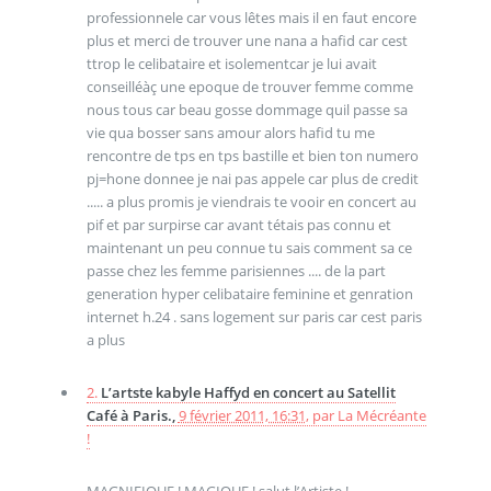
professionnele car vous lêtes mais il en faut encore
plus et merci de trouver une nana a hafid car cest
ttrop le celibataire et isolementcar je lui avait
conseilléàç une epoque de trouver femme comme
nous tous car beau gosse dommage quil passe sa
vie qua bosser sans amour alors hafid tu me
rencontre de tps en tps bastille et bien ton numero
pj=hone donnee je nai pas appele car plus de credit
..... a plus promis je viendrais te vooir en concert au
pif et par surpirse car avant tétais pas connu et
maintenant un peu connue tu sais comment sa ce
passe chez les femme parisiennes .... de la part
generation hyper celibataire feminine et genration
internet h.24 . sans logement sur paris car cest paris
a plus
2.
L’artste kabyle Haffyd en concert au Satellit
Café à Paris.,
9 février 2011, 16:31
,
par
La Mécréante
!
MAGNIFIQUE ! MAGIQUE ! salut l’Artiste !