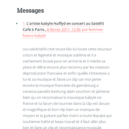
Messages
1.
L’artste kabyle Haffyd en concert au Satellit
Café à Paris.,
8 février 2011, 12:39
,
par
femmee
franco kabyle
oui saluthafid c’est touta fais lui toute cette douceur
coton et lègéreté et musique sublime et il a
vachement bossé pour en arrivé là et il mérite sa
place et dêtre encore plus reconnu par les maisson
deproduction francaise et enfin quélle s’interesse a
lui et sa musique et fasse un clip car moi jaime
ecoute la musique francaise de gainsbourg a
vanessa paradis bashung alain souchon et jaimerai
bien qu on reconnaisse la mausique kabyle ne
france et ta facon de tournee dans la clip est douce
et magnifique et bon clip bien un manque de
moyen et la guitare parfais merci a toute léquipe qui
soutienne hafid et beau travail et il faut aller plus
loin et faire un clip et reconnaissance musicale