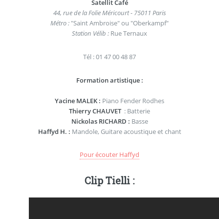
Satellit Café
44, rue de la Folie Méricourt - 75011 Paris
Métro :
"Saint Ambroise" ou "Oberkampf"
Station Vélib :
Rue Ternaux
Tél : 01 47 00 48 87
Formation artistique :
Yacine MALEK :
Piano Fender Rodhes
Thierry CHAUVET
: Batterie
Nickolas RICHARD :
Basse
Haffyd H. :
Mandole, Guitare acoustique et chant
Pour écouter Haffyd
Clip Tielli :