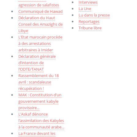
Interviews
agression de salafistes
La Une
Communiqué de Hawad
Lu dans la presse
Déclaration du Haut
Reportages
Conseil des Amazighs de
Tribune libre
Libye
L’Etat marocain procède
à des arrestations
arbitraires à Imider
Déclaration générale
d’intention de
l’ODTE/TANAT
Rassemblement du 18
avril : scandaleuse
récupération !
MAK : Constitution d’un
gouvernement kabyle
provisoire...
L’Askaf dénonce
l’assimilation des Kabyles
à la communauté arabe...
La France devant les