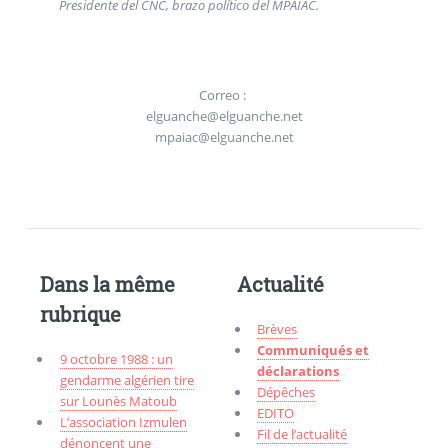
Presidente del CNC, brazo político del MPAIAC.
Correo :
elguanche@elguanche.net
mpaiac@elguanche.net
Dans la même
Actualité
rubrique
Brèves
Communiqués et
9 octobre 1988 : un
déclarations
gendarme algérien tire
Dépêches
sur Lounès Matoub
EDITO
L’association Izmulen
Fil de l’actualité
dénoncent une