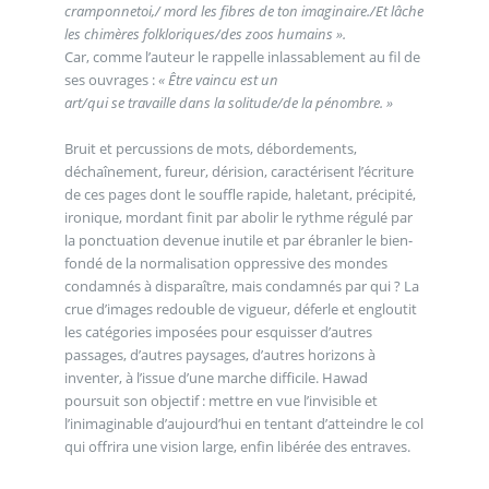
cramponnetoi,/ mord les fibres de ton imaginaire./Et lâche
les chimères folkloriques/des zoos humains ».
Car, comme l’auteur le rappelle inlassablement au fil de
ses ouvrages :
« Être vaincu est un
art/qui se travaille dans la solitude/de la pénombre. »
Bruit et percussions de mots, débordements,
déchaînement, fureur, dérision, caractérisent l’écriture
de ces pages dont le souffle rapide, haletant, précipité,
ironique, mordant finit par abolir le rythme régulé par
la ponctuation devenue inutile et par ébranler le bien-
fondé de la normalisation oppressive des mondes
condamnés à disparaître, mais condamnés par qui ? La
crue d’images redouble de vigueur, déferle et engloutit
les catégories imposées pour esquisser d’autres
passages, d’autres paysages, d’autres horizons à
inventer, à l’issue d’une marche difficile. Hawad
poursuit son objectif : mettre en vue l’invisible et
l’inimaginable d’aujourd’hui en tentant d’atteindre le col
qui offrira une vision large, enfin libérée des entraves.