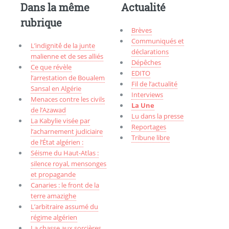
Dans la même
Actualité
rubrique
Brèves
Communiqués et
L’indignité́ de la junte
déclarations
malienne et de ses alliés
Dépêches
Ce que révèle
EDITO
l’arrestation de Boualem
Fil de l’actualité
Sansal en Algérie
Interviews
Menaces contre les civils
La Une
de l’Azawad
Lu dans la presse
La Kabylie visée par
Reportages
l’acharnement judiciaire
Tribune libre
de l’État algérien :
Séisme du Haut-Atlas :
silence royal, mensonges
et propagande
Canaries : le front de la
terre amazighe
L’arbitraire assumé du
régime algérien
La chasse aux sorcières