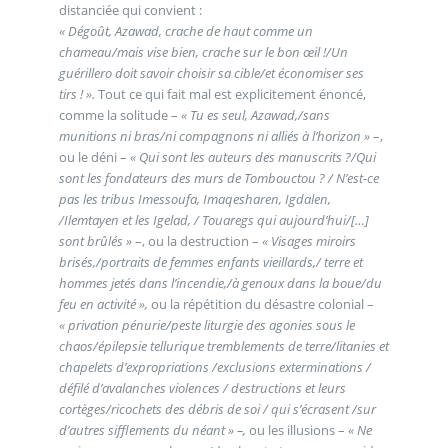
distanciée qui convient :
« Dégoût, Azawad, crache de haut comme un
chameau/mais vise bien, crache sur le bon œil !/Un
guérillero doit savoir choisir sa cible/et économiser ses
tirs ! ».
Tout ce qui fait mal est explicitement énoncé,
comme la solitude –
« Tu es seul, Azawad,/sans
munitions ni bras/ni compagnons ni alliés à l’horizon »
–,
ou le déni –
« Qui sont les auteurs des manuscrits ?/Qui
sont les fondateurs des murs de Tombouctou ? / N’est-ce
pas les tribus Imessoufa, Imaqesharen, Igdalen,
/Ilemtayen et les Igelad, / Touaregs qui aujourd’hui/[…]
sont brûlés »
–, ou la destruction –
« Visages miroirs
brisés,/portraits de femmes enfants vieillards,/ terre et
hommes jetés dans l’incendie,/à genoux dans la boue/du
feu en activité »,
ou la répétition du désastre colonial –
« privation pénurie/peste liturgie des agonies sous le
chaos/épilepsie tellurique tremblements de terre/litanies et
chapelets d’expropriations /exclusions exterminations /
défilé d’avalanches violences / destructions et leurs
cortèges/ricochets des débris de soi / qui s’écrasent /sur
d’autres sifflements du néant » –,
ou les illusions –
« Ne