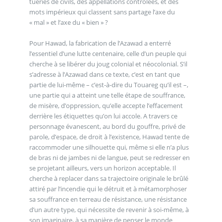
tueries de civils, des appellations contrôlées, et des
mots impérieux qui classent sans partage l’axe du
« mal » et l’axe du « bien » ?
Pour Hawad, la fabrication de l’Azawad a enterré
l’essentiel d’une lutte centenaire, celle d’un peuple qui
cherche à se libérer du joug colonial et néocolonial. S’il
s’adresse à l’Azawad dans ce texte, c’est en tant que
partie de lui-même – c’est-à-dire du Touareg qu’il est –,
une partie qui a atteint une telle étape de souffrance,
de misère, d’oppression, qu’elle accepte l’effacement
derrière les étiquettes qu’on lui accole. A travers ce
personnage évanescent, au bord du gouffre, privé de
parole, d’espace, de droit à l’existence, Hawad tente de
raccommoder une silhouette qui, même si elle n’a plus
de bras ni de jambes ni de langue, peut se redresser en
se projetant ailleurs, vers un horizon acceptable. Il
cherche à replacer dans sa trajectoire originale le brûlé
attiré par l’incendie qui le détruit et à métamorphoser
sa souffrance en terreau de résistance, une résistance
d’un autre type, qui nécessite de revenir à soi-même, à
son imaginaire, à sa manière de penser le monde