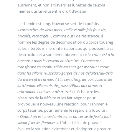
autrement, et non à travers les lunettes de ceux-là
mêmes qui lui refusent le droit d’exister.
Le chemin est long. Hawad se sert de la poésie,
« cartouches de vieux mots, /mille et mille fois faussés,
bricolés, rechargés »,
comme outil de résistance. Il
nomme les degrés de décomposition du corps touareg
et les intérêts miniers internationaux qui poussent à sa
destruction et à son démembrement :
« Le crâne est à In
Amenas / mais le cerveau ancêtre Des-Chameaux /
transformé en combustible essence gaz mazout / coule
dans les sillons ruisseaux/gorges de nos défaites/au-delà
du désert et de la mer. / Et il sert d’engrais aux collines de
lard/amoncellements de graisse/Etats aux armes et
articulations obèses, / désastre ! »
Il échancre les
blessures de la défaite et les fait saigner pour
provoquer à nouveau une réaction, pour ranimer le
corps tétanisé, pour ramener le regard à la lucidité :
« Quand on est chair/embrochée au cercle de feu/ il faut
savoir fixer les flammes ».
L’objectif est de pouvoir
évaluer la situation clairement et d’adopter la posture