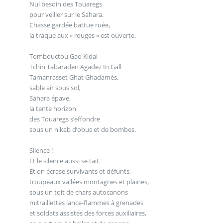
Nul besoin des Touaregs
pour veiller sur le Sahara.
Chasse gardée battue ruée,
la traque aux « rouges » est ouverte.
Tombouctou Gao Kidal
Tchin Tabaraden Agadez In Gall
Tamanrasset Ghat Ghadamès,
sable air sous sol,
Sahara épave,
la tente horizon
des Touaregs s’effondre
sous un nikab d’obus et de bombes.
Silence !
Et le silence aussi se tait.
Et on écrase survivants et défunts,
troupeaux vallées montagnes et plaines,
sous un toit de chars autocanons
mitraillettes lance-flammes à grenades
et soldats assistés des forces auxiliaires,