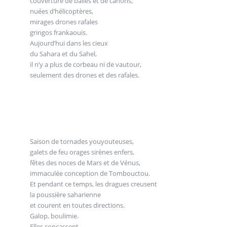
couverture de balles et de canons,
nuées d’hélicoptères,
mirages drones rafales
gringos frankaouis.
Aujourd’hui dans les cieux
du Sahara et du Sahel,
il n’y a plus de corbeau ni de vautour,
seulement des drones et des rafales.
Saison de tornades youyouteuses,
galets de feu orages sirènes enfers,
fêtes des noces de Mars et de Vénus,
immaculée conception de Tombouctou.
Et pendant ce temps, les dragues creusent
la poussière saharienne
et courent en toutes directions.
Galop, boulimie.
Elles concassent