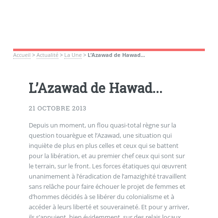
Accueil
>
Actualité
>
La Une
>
L’Azawad de Hawad...
L’Azawad de Hawad...
21 OCTOBRE 2013
Depuis un moment, un flou quasi-total règne sur la
question touarègue et l’Azawad, une situation qui
inquiète de plus en plus celles et ceux qui se battent
pour la libération, et au premier chef ceux qui sont sur
le terrain, sur le front. Les forces étatiques qui œuvrent
unanimement à l’éradication de l’amazighité travaillent
sans relâche pour faire échouer le projet de femmes et
d’hommes décidés à se libérer du colonialisme et à
accéder à leurs liberté et souveraineté. Et pour y arriver,
ils s’appuient, bien évidemment, sur des relais locaux