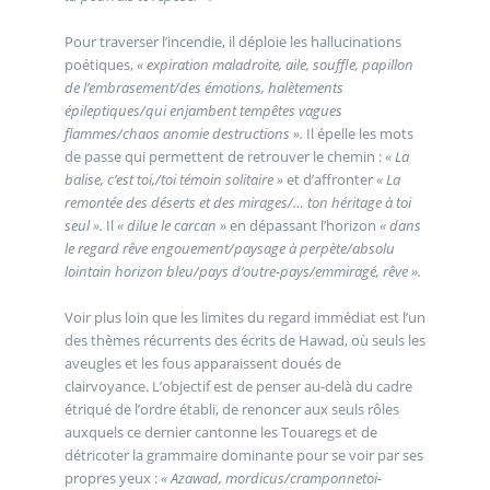
Pour traverser l’incendie, il déploie les hallucinations
poétiques,
« expiration maladroite, aile, souffle, papillon
de l’embrasement/des émotions, halètements
épileptiques/qui enjambent tempêtes vagues
flammes/chaos anomie destructions ».
Il épelle les mots
de passe qui permettent de retrouver le chemin :
« La
balise, c’est toi,/toi témoin solitaire »
et d’affronter
« La
remontée des déserts et des mirages/… ton héritage à toi
seul ».
Il
« dilue le carcan »
en dépassant l’horizon
« dans
le regard rêve engouement/paysage à perpète/absolu
lointain horizon bleu/pays d’outre-pays/emmiragé, rêve ».
Voir plus loin que les limites du regard immédiat est l’un
des thèmes récurrents des écrits de Hawad, où seuls les
aveugles et les fous apparaissent doués de
clairvoyance. L’objectif est de penser au-delà du cadre
étriqué de l’ordre établi, de renoncer aux seuls rôles
auxquels ce dernier cantonne les Touaregs et de
détricoter la grammaire dominante pour se voir par ses
propres yeux :
« Azawad, mordicus/cramponnetoi-