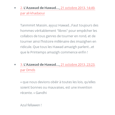
2.
L’Azawad de Hawad...,
21 octobre 2013, 14:49
,
par
ali khadaoui
Tanmmirt Massin, ayyuz Hawad...Faut toujours des
hommes véritablement "libres" pour empêcher les
collabos de tous genres de tourner en rond, et de
tourner ainsi l’histoire millénaire des imazighen en
ridicule. Que tous les Hawad amazigh parlent...et
que le Printemps amazigh commence enfin !
3.
L’Azawad de Hawad...,
21 octobre 2013, 23:23
,
par
Dmds
« que nous devions obéir à toutes les lois, qu’elles
soient bonnes ou mauvaises, est une invention
récente. » Gandhi
Azul fellawen !