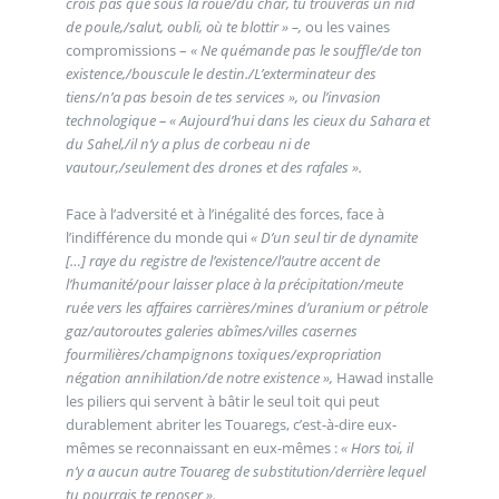
crois pas que sous la roue/du char, tu trouveras un nid
de poule,/salut, oubli, où te blottir » –,
ou les vaines
compromissions –
« Ne quémande pas le souffle/de ton
existence,/bouscule le destin./L’exterminateur des
tiens/n’a pas besoin de tes services », ou l’invasion
technologique – « Aujourd’hui dans les cieux du Sahara et
du Sahel,/il n’y a plus de corbeau ni de
vautour,/seulement des drones et des rafales ».
Face à l’adversité et à l’inégalité des forces, face à
l’indifférence du monde qui
« D’un seul tir de dynamite
[…] raye du registre de l’existence/l’autre accent de
l’humanité/pour laisser place à la précipitation/meute
ruée vers les affaires carrières/mines d’uranium or pétrole
gaz/autoroutes galeries abîmes/villes casernes
fourmilières/champignons toxiques/expropriation
négation annihilation/de notre existence »,
Hawad installe
les piliers qui servent à bâtir le seul toit qui peut
durablement abriter les Touaregs, c’est-à-dire eux-
mêmes se reconnaissant en eux-mêmes :
« Hors toi, il
n’y a aucun autre Touareg de substitution/derrière lequel
tu pourrais te reposer ».