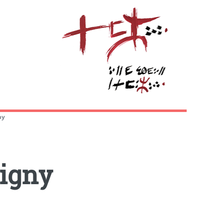
ny
bigny