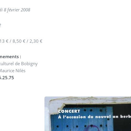
i 8 février 2008
2
 13 € / 8,50 € / 2,30 €
nements :
culturel de Bobigny
Maurice Nilès
6.25.75