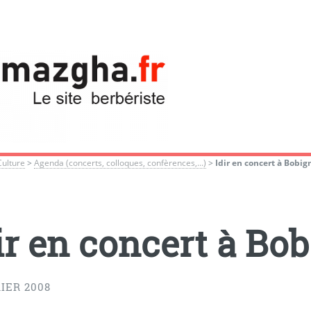
Culture
>
Agenda (concerts, colloques, confèrences,...)
>
Idir en concert à Bobig
ir en concert à Bo
IER 2008