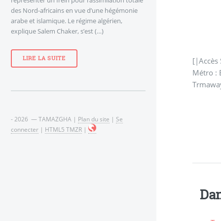
des Nord-africains en vue d’une hégémonie
arabe et islamique. Le régime algérien,
explique Salem Chaker, s’est (…)
LIRE LA SUITE
[|Accès 
Métro : 
Trmaway 
- 2026 — TAMAZGHA |
Plan du site
|
Se
connecter
|
HTML5 TMZR
|
Dan