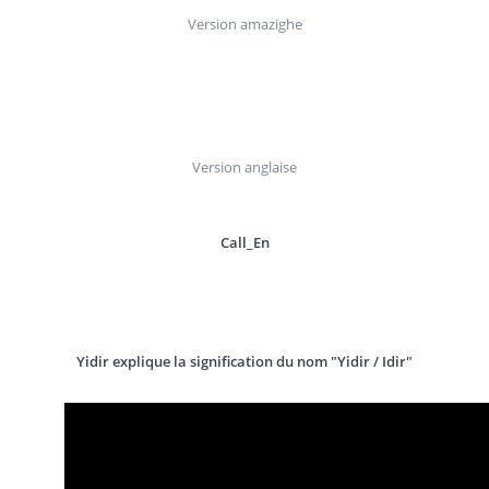
Version amazighe
Version anglaise
Call_En
Yidir explique la signification du nom "Yidir / Idir"