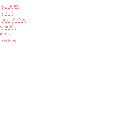
iographie
érature
ique - Poésie
veautés
noms
ications