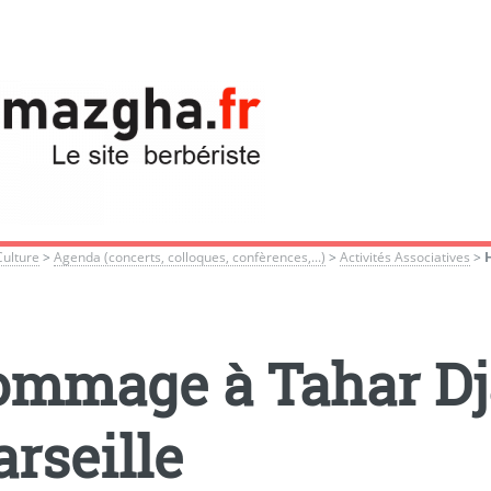
Culture
>
Agenda (concerts, colloques, confèrences,...)
>
Activités Associatives
>
mmage à Tahar Dj
rseille