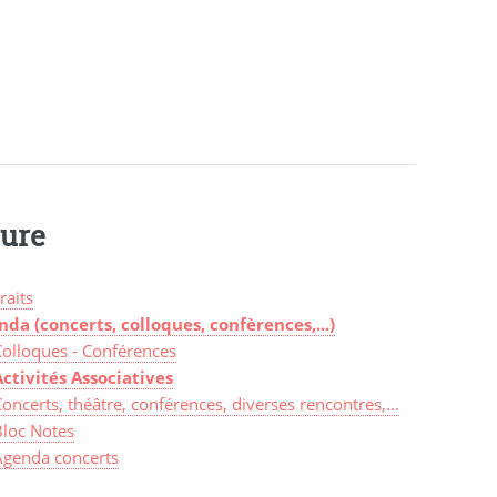
ture
raits
nda (concerts, colloques, confèrences,...)
Colloques - Conférences
Activités Associatives
oncerts, théâtre, conférences, diverses rencontres,...
Bloc Notes
Agenda concerts