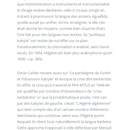
que l’Administration a instrumenté et instrumentalisé
le clivage Arabes-Berbères, celle-ci n’a pas songé un
instant à promouvoir la langue des anciens Aguellids,
qu’elle aurait pu unifier, écrire, enseigner, si elle s’en
était donné les moyens, comme bien d’autres Etats
l’ont fait pour des langues non écrites. Sa "politique
kabyle" est restée de nul effet sur ce plan.
Paradoxalement, la colonisation a arabisé, sans l’avoir
voulu. En 1954, l’Algérie est bien plus arabophone qu’en
1830. » (p. 365).
Omar Carlier revient aussi sur "Le paradigme de l’unité
et l’obsession kabyle" et évoque la crise dite berbériste.
En effet, la crise qu’à traversé le PPA-MTLD en 1948-49
est qualifiée par nombre d’observateurs de "crise
berbériste" or que la problématique posée, c’est vari
par des kabyles de gauche, c’était "L’Algérie algérienne"
qui tient compte des d’un certain nombre d’éléments
identitaires qui constitue, selon eux, l’Algérie parmi
lesquels ils citent tout naturellement la langue berbère.
Cette approche s’opposait à celle défendue par Messali