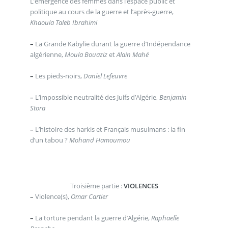
L’émergence des femmes dans l’espace public et
politique au cours de la guerre et l’après-guerre,
Khaoula Taleb Ibrahimi
–
La Grande Kabylie durant la guerre d’Indépendance
algérienne,
Moula Bouaziz
et
Alain Mahé
–
Les pieds-noirs,
Daniel Lefeuvre
–
L’impossible neutralité des Juifs d’Algérie,
Benjamin
Stora
–
L’histoire des harkis et Français musulmans : la fin
d’un tabou ?
Mohand Hamoumou
Troisième partie :
VIOLENCES
–
Violence(s),
Omar Cartier
–
La torture pendant la guerre d’Algérie,
Raphaelîe