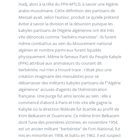
Hadj, alors à la tête du PPA-MTLD, à savoir une Algérie
arabo-musulmane. Cette définition des partisans de
Messali avait, selon l’auteur, produit ce qu’elle prétend
éviter à savoir la division et la désunion puisque les
kabyles partisans de l’Algérie algérienne ont été très
vite dénoncés comme "berbéro-marxistes". Ils furent
même combattus au sein du Mouvement national
algérien et nombre parmi eux furent liquidés
physiquement. Même le fameux Parti du Peuple Kabyle
(PPK) attribué aux animateurs du courant dit
berbériste, nul n’en a trouvé trace : c’était plus une
création imaginaire des messalistes pour se
débarrasser des militants kabyles partisans de l’"Algérie
algérienne" accusés d’agents de l’Administration
française. Une purge fut ainsi lancée au sein ; elle a
commencé d’abord à Paris et très vite elle gagne la
Kabylie où la direction fédérale fut écartée au profit de
Krim Belkacem et Ouamrane. Ce même Krim Belkacem
dont l’une des premières victimes, en novembre 1954,
est un ancien militant "berbériste" de Fort-National, fut
mis en minorité en 1958, et battu en 1962. Il est suspect