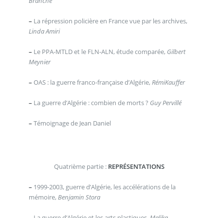
Branche
–
La répression policière en France vue par les archives,
Linda Amiri
–
Le PPA-MTLD et le FLN-ALN, étude comparée,
Gilbert
Meynier
–
OAS : la guerre franco-française d’Algérie,
RémiKauffer
–
La guerre d’Algérie : combien de morts ?
Guy Pervillé
–
Témoignage de Jean Daniel
Quatrième partie :
REPRÉSENTATIONS
–
1999-2003, guerre d’Algérie, les accélérations de la
mémoire,
Benjamin Stora
–
La guerre d’Algérie et les arts plastiques,
Malika