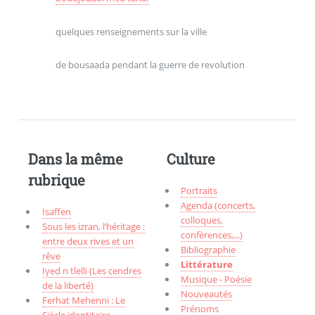
quelques renseignements sur la ville
de bousaada pendant la guerre de revolution
Dans la même
Culture
rubrique
Portraits
Agenda (concerts,
Isaffen
colloques,
Sous les izran, l’héritage :
confèrences,...)
entre deux rives et un
Bibliographie
rêve
Littérature
Iγed n tlelli (Les cendres
Musique - Poésie
de la liberté)
Nouveautés
Ferhat Mehenni : Le
Prénoms