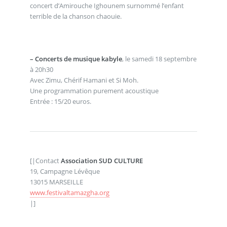
concert d’Amirouche Ighounem surnommé l’enfant
terrible de la chanson chaouie.
–
Concerts de musique kabyle
, le samedi 18 septembre
à 20h30
Avec Zimu, Chérif Hamani et Si Moh.
Une programmation purement acoustique
Entrée : 15/20 euros.
[|Contact
Association SUD CULTURE
19, Campagne Lévêque
13015 MARSEILLE
www.festivaltamazgha.org
|]